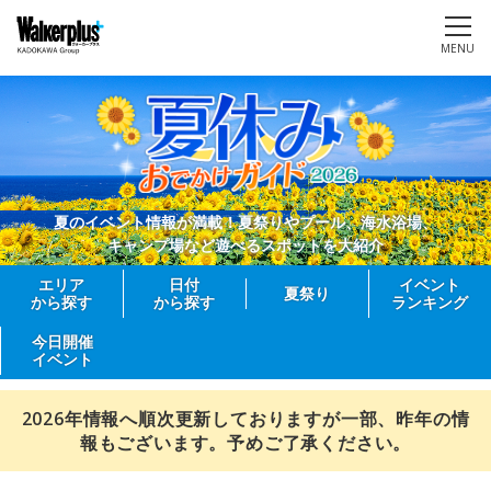
MENU
夏のイベント情報が満載！夏祭りやプール、海水浴場、
キャンプ場など遊べるスポットを大紹介
エリア
日付
イベント
夏祭り
から探す
から探す
ランキング
今日開催
イベント
2026年情報へ順次更新しておりますが一部、昨年の情
報もございます。予めご了承ください。