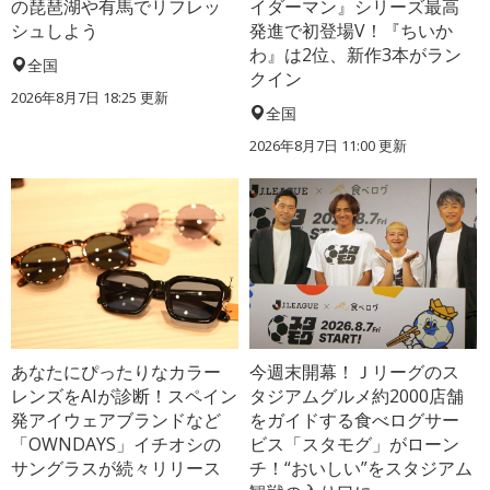
の琵琶湖や有馬でリフレッ
イダーマン』シリーズ最高
シュしよう
発進で初登場V！『ちいか
わ』は2位、新作3本がラン
全国
クイン
2026年8月7日 18:25
更新
全国
2026年8月7日 11:00
更新
あなたにぴったりなカラー
今週末開幕！Ｊリーグのス
レンズをAIが診断！スペイン
タジアムグルメ約2000店舗
発アイウェアブランドなど
をガイドする食べログサー
「OWNDAYS」イチオシの
ビス「スタモグ」がローン
サングラスが続々リリース
チ！“おいしい”をスタジアム