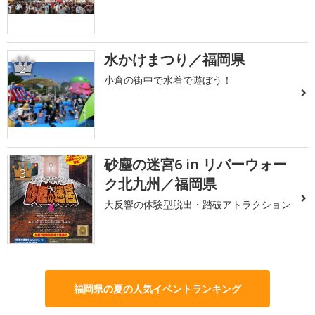
水かけまつり／福岡県
2
小倉の街中で水着で遊ぼう！
砂塵の迷宮6 in リバーウォー
3
ク北九州／福岡県
大反響の体験型脱出・踏破アトラクション
福岡県の夏の人気イベントランキング