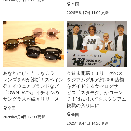
全国
2026年8月7日 11:00
更新
あなたにぴったりなカラー
今週末開幕！Ｊリーグのス
レンズをAIが診断！スペイン
タジアムグルメ約2000店舗
発アイウェアブランドなど
をガイドする食べログサー
「OWNDAYS」イチオシの
ビス「スタモグ」がローン
サングラスが続々リリース
チ！“おいしい”をスタジアム
観戦の入り口に
全国
全国
2026年8月4日 17:00
更新
2026年8月4日 14:50
更新