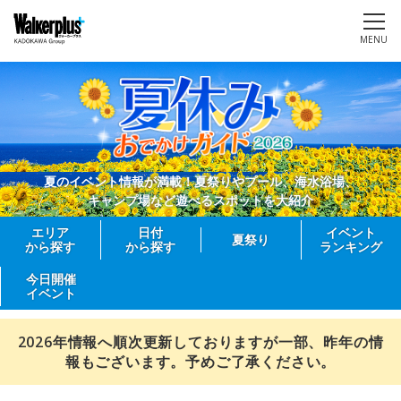
MENU
夏のイベント情報が満載！夏祭りやプール、海水浴場、
キャンプ場など遊べるスポットを大紹介
エリア
日付
イベント
夏祭り
から探す
から探す
ランキング
今日開催
イベント
2026年情報へ順次更新しておりますが一部、昨年の情
報もございます。予めご了承ください。