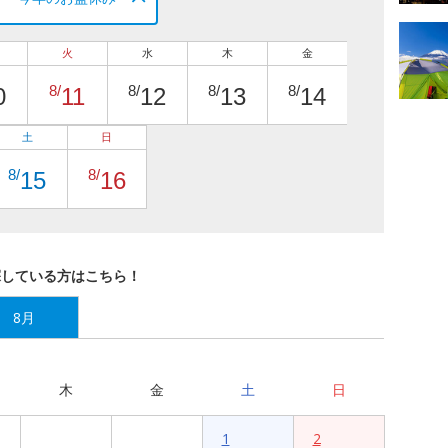
火
水
木
金
8/
8/
8/
8/
0
11
12
13
14
土
日
8/
8/
15
16
探している方はこちら！
8月
木
金
土
日
1
2