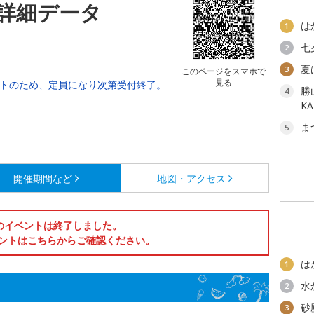
詳細データ
は
1
七
2
夏
3
このページをスマホで
見る
ントのため、定員になり次第受付終了。
勝
4
K
ま
5
開催期間など
地図・アクセス
のイベントは終了しました。
ントはこちらからご確認ください。
は
1
水
2
砂
3