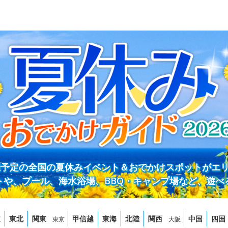
開催予定の全国の夏休みイベント＆おでかけスポットがエ
トや、プール、海水浴場、BBQ・キャンプ場など、遊べ
道
東北
関東
甲信越
東海
北陸
関西
中国
四国
東京
大阪