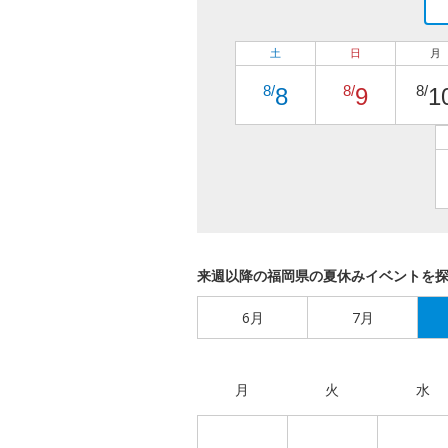
土
日
月
8/
8/
8/
8
9
1
来週以降の福岡県の夏休みイベントを
6月
7月
月
火
水