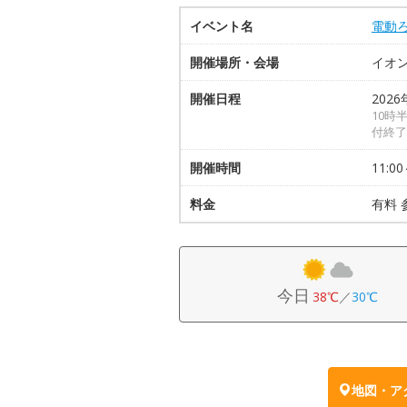
イベント名
電動
開催場所・会場
イオ
開催日程
2026
10時
付終了
開催時間
11:00
料金
有料 
今日
38℃
／
30℃
地図・ア