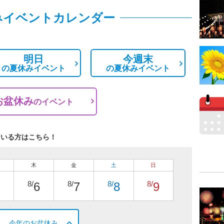
みイベントカレンダー
明日
今週末
の
夏休みイベント
の
夏休みイベント
お盆休み
の
イベント
ている方はこちら！
木
金
土
日
8/
8/
8/
8/
6
7
8
9
今年のお盆休み