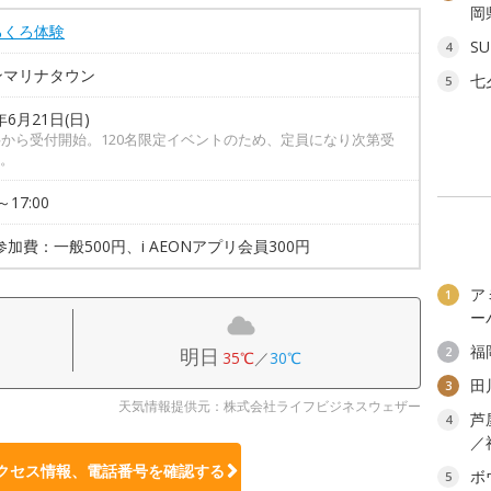
岡
ろくろ体験
SU
4
ンマリナタウン
七
5
年6月21日(日)
半から受付開始。120名限定イベントのため、定員になり次第受
。
～17:00
参加費：一般500円、i AEONアプリ会員300円
ア
1
ー
福
明日
2
35℃
／
30℃
田
3
天気情報提供元：株式会社ライフビジネスウェザー
芦
4
／
クセス情報、電話番号を確認する
ボ
5