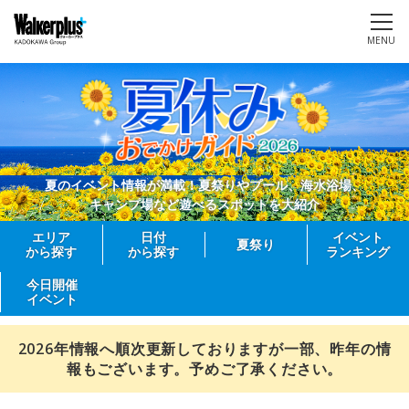
MENU
夏のイベント情報が満載！夏祭りやプール、海水浴場、
キャンプ場など遊べるスポットを大紹介
エリア
日付
イベント
夏祭り
から探す
から探す
ランキング
今日開催
イベント
2026年情報へ順次更新しておりますが一部、昨年の情
報もございます。予めご了承ください。