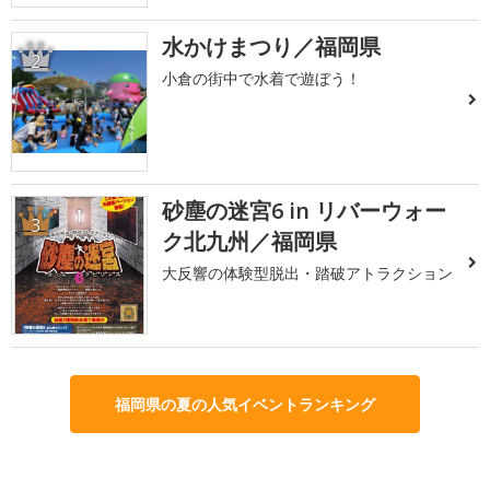
水かけまつり／福岡県
2
小倉の街中で水着で遊ぼう！
砂塵の迷宮6 in リバーウォー
3
ク北九州／福岡県
大反響の体験型脱出・踏破アトラクション
福岡県の夏の人気イベントランキング