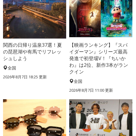
関西の日帰り温泉37選！夏
【映画ランキング】『スパ
の琵琶湖や有馬でリフレッ
イダーマン』シリーズ最高
シュしよう
発進で初登場V！『ちいか
わ』は2位、新作3本がラン
全国
クイン
2026年8月7日 18:25
更新
全国
2026年8月7日 11:00
更新