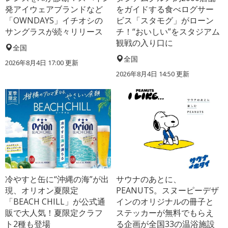
発アイウェアブランドなど
をガイドする食べログサー
「OWNDAYS」イチオシの
ビス「スタモグ」がローン
サングラスが続々リリース
チ！“おいしい”をスタジアム
観戦の入り口に
全国
全国
2026年8月4日 17:00
更新
2026年8月4日 14:50
更新
冷やすと缶に“沖縄の海”が出
サウナのあとに、
現、オリオン夏限定
PEANUTS。スヌーピーデザ
「BEACH CHILL」が公式通
インのオリジナルの冊子と
販で大人気！夏限定クラフ
ステッカーが無料でもらえ
ト2種も登場
る企画が全国33の温浴施設