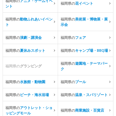
福岡県の
アニメ・ゲームイベ
福岡県の
花イベント
ント
福岡県の
動物ふれあいイベン
福岡県の
美術展・博物展・展
ト
示会
福岡県の
演劇・講演会
福岡県の
フェア
福岡県の
夏休みスポット
福岡県の
キャンプ場・BBQ場
福岡県の
遊園地・テーマパー
福岡県の
グランピング
ク
福岡県の
水族館・動物園
福岡県の
プール
福岡県の
ビーチ・海水浴場
福岡県の
温泉・スパリゾート
福岡県の
アウトレット・ショ
福岡県の
商業施設・百貨店
ッピングモール