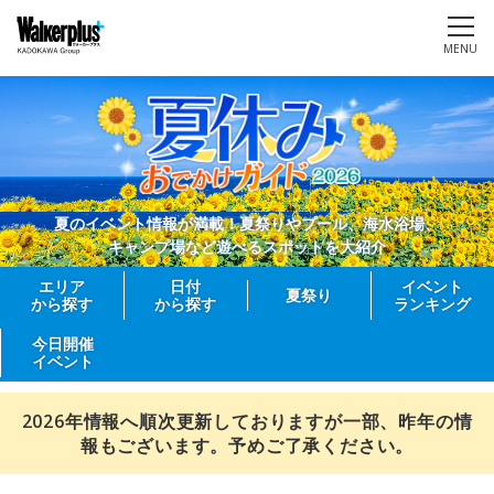
MENU
夏のイベント情報が満載！夏祭りやプール、海水浴場、
キャンプ場など遊べるスポットを大紹介
エリア
日付
イベント
夏祭り
から探す
から探す
ランキング
今日開催
イベント
2026年情報へ順次更新しておりますが一部、昨年の情
報もございます。予めご了承ください。