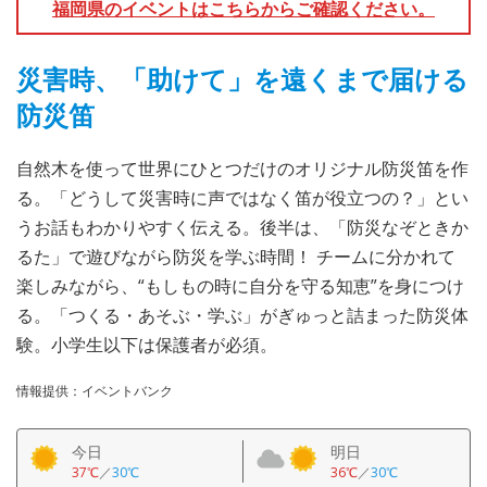
福岡県のイベントはこちらからご確認ください。
災害時、「助けて」を遠くまで届ける
防災笛
自然木を使って世界にひとつだけのオリジナル防災笛を作
る。「どうして災害時に声ではなく笛が役立つの？」とい
うお話もわかりやすく伝える。後半は、「防災なぞときか
るた」で遊びながら防災を学ぶ時間！ チームに分かれて
楽しみながら、“もしもの時に自分を守る知恵”を身につけ
る。「つくる・あそぶ・学ぶ」がぎゅっと詰まった防災体
験。小学生以下は保護者が必須。
情報提供：イベントバンク
今日
明日
37℃
／
30℃
36℃
／
30℃