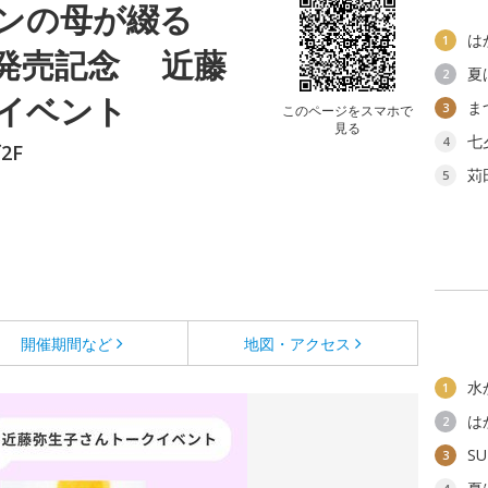
ンの母が綴る
は
1
発売記念 近藤
夏
2
イベント
ま
3
このページをスマホで
見る
七
4
2F
苅
5
開催期間など
地図・アクセス
水
1
は
2
SU
3