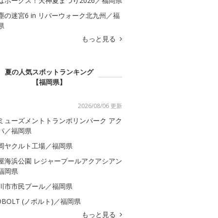
はホークス！天神夏まつり2026／福岡県
塵の迷宮6 in リバーウォーク北九州／福
県
もっと見る
夏の人気スポットランキング
【福岡県】
2026/08/06 更新
ミューズメントトランポリンパーク アク
パ／福岡県
岡ヤクルト工場／福岡県
屋海浜公園 レジャープールアクアシアン
福岡県
川市市民プール／福岡県
OBOLT (ノボルト)／福岡県
もっと見る