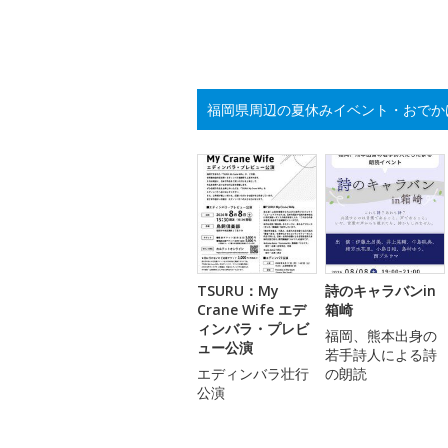
福岡県周辺の夏休みイベント・おでか
TSURU：My
詩のキャラバンin
Crane Wife エデ
箱崎
ィンバラ・プレビ
福岡、熊本出身の
ュー公演
若手詩人による詩
エディンバラ壮行
の朗読
公演