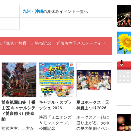
九州・沖縄
の夏休みイベント一覧へ
る「家族と教育」』発売記念 近藤弥生子さんトークイベ
博多祇園山笠 十番
キャナル・スプラ
夏はホークス！天
山笠 キャナルシテ
ッシュ 2026
神夏まつり2026
ィ博多飾り山笠奉
映画『ミニオンズ
ホークスと一緒に
納
＆モンスターズ』
盛り上がる、天神
前後左右、上方か
公開記念
の夏の恒例イベン