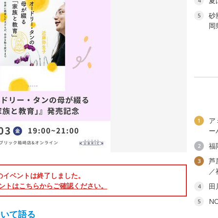
夏
4
砂
5
岡
ア
1
ー
福
2
芦
3
／
のイベントは終了しました。
ントはこちらからご確認ください。
田
4
N
5
ついて語る