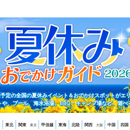
開催予定の全国の夏休みイベント＆おでかけスポットがエ
トや、プール、海水浴場、BBQ・キャンプ場など、遊べ
道
東北
関東
甲信越
東海
北陸
関西
中国
四国
東京
大阪