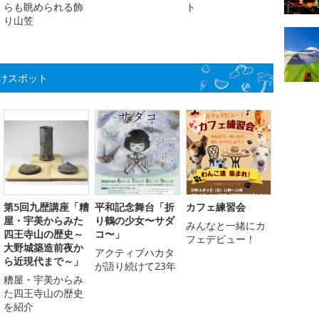
らも眺められる飾
ト
り山笠
けスポット
第5回九歴講座「糟
平和記念舞台「折
カフェ練習会
屋・宇美からみた
り鶴の少女〜サダ
みんなと一緒にカ
四王寺山の歴史～
コ〜」
フェデビュー！
大野城築造前夜か
アクティブハカタ
ら近現代まで～」
が語り続けて23年
糟屋・宇美からみ
た四王寺山の歴史
を紹介