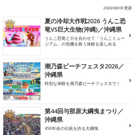
2026/08/09 更新
夏の冷却大作戦2026 うんこ恐
1
竜VS巨大生物(沖縄)／沖縄県
うんこ恐竜と力を合わせて「うんこミュー
ジアム」の危機を救う体験を楽しめる
潮乃森ビーチフェスタ2026／
2
沖縄県
特別な体験を潮乃森ビーチフェスタで！
第44回与那原大綱曳まつり／
3
沖縄県
450年余の伝統を誇る大綱曳