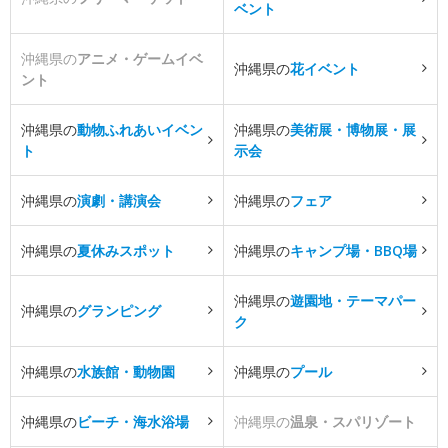
ベント
沖縄県の
アニメ・ゲームイベ
沖縄県の
花イベント
ント
沖縄県の
動物ふれあいイベン
沖縄県の
美術展・博物展・展
ト
示会
沖縄県の
演劇・講演会
沖縄県の
フェア
沖縄県の
夏休みスポット
沖縄県の
キャンプ場・BBQ場
沖縄県の
遊園地・テーマパー
沖縄県の
グランピング
ク
沖縄県の
水族館・動物園
沖縄県の
プール
沖縄県の
ビーチ・海水浴場
沖縄県の
温泉・スパリゾート