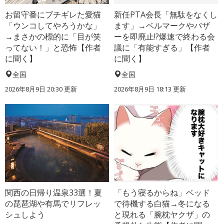
お留守番にブチギレた愛猫
新任PTA会長「無駄をなくし
「ウンコしてやろうかな」
ます」→ベルマークやバザ
→まさかの標的に「目が笑
ーを即廃止!?爆速で終わる会
ってない！」と恐怖【作者
議に「有能すぎる」【作者
に聞く】
に聞く】
全国
全国
2026年8月9日 20:30
更新
2026年8月9日 18:13
更新
関西の日帰り温泉33選！夏
「もう寝るからね」ベッド
の琵琶湖や有馬でリフレッ
で待機する白猫→冬になる
シュしよう
と現れる「腕枕ヤクザ」の