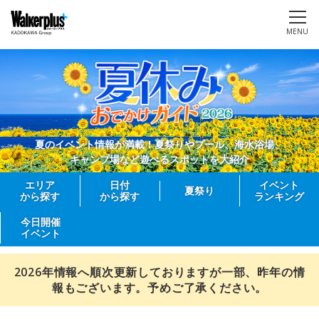
MENU
夏のイベント情報が満載！夏祭りやプール、海水浴場、
キャンプ場など遊べるスポットを大紹介
エリア
日付
イベント
夏祭り
から探す
から探す
ランキング
今日開催
イベント
2026年情報へ順次更新しておりますが一部、昨年の情
報もございます。予めご了承ください。