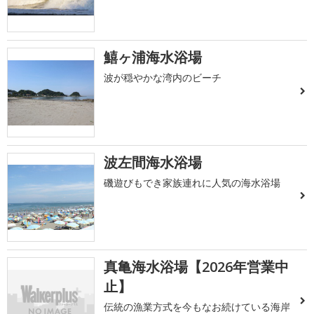
鱚ヶ浦海水浴場
波が穏やかな湾内のビーチ
波左間海水浴場
磯遊びもでき家族連れに人気の海水浴場
真亀海水浴場【2026年営業中
止】
伝統の漁業方式を今もなお続けている海岸