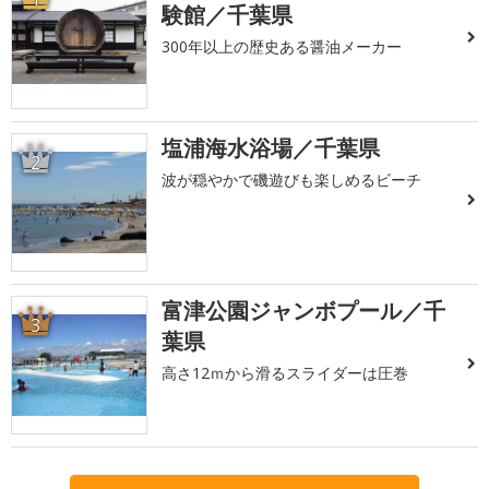
験館／千葉県
300年以上の歴史ある醤油メーカー
塩浦海水浴場／千葉県
2
波が穏やかで磯遊びも楽しめるビーチ
富津公園ジャンボプール／千
3
葉県
高さ12ｍから滑るスライダーは圧巻