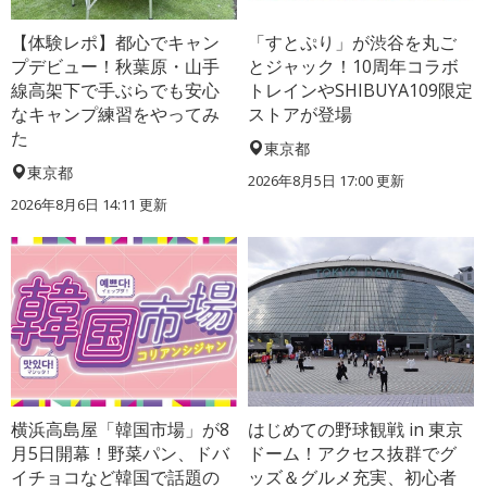
【体験レポ】都心でキャン
「すとぷり」が渋谷を丸ご
プデビュー！秋葉原・山手
とジャック！10周年コラボ
線高架下で手ぶらでも安心
トレインやSHIBUYA109限定
なキャンプ練習をやってみ
ストアが登場
た
東京都
東京都
2026年8月5日 17:00
更新
2026年8月6日 14:11
更新
横浜高島屋「韓国市場」が8
はじめての野球観戦 in 東京
月5日開幕！野菜パン、ドバ
ドーム！アクセス抜群でグ
イチョコなど韓国で話題の
ッズ＆グルメ充実、初心者