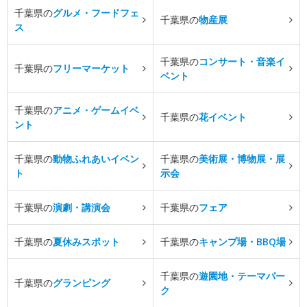
千葉県の
グルメ・フードフェ
千葉県の
物産展
ス
千葉県の
コンサート・音楽イ
千葉県の
フリーマーケット
ベント
千葉県の
アニメ・ゲームイベ
千葉県の
花イベント
ント
千葉県の
動物ふれあいイベン
千葉県の
美術展・博物展・展
ト
示会
千葉県の
演劇・講演会
千葉県の
フェア
千葉県の
夏休みスポット
千葉県の
キャンプ場・BBQ場
千葉県の
遊園地・テーマパー
千葉県の
グランピング
ク