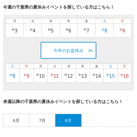
今週の千葉県の夏休みイベントを探している方はこちら！
月
火
水
木
金
土
日
8/
8/
8/
8/
8/
8/
8/
3
4
5
6
7
8
9
今年のお盆休み
土
日
月
火
水
木
金
土
日
8/
8/
8/
8/
8/
8/
8/
8/
8/
8
9
10
11
12
13
14
15
16
来週以降の千葉県の夏休みイベントを探している方はこちら！
6月
7月
8月