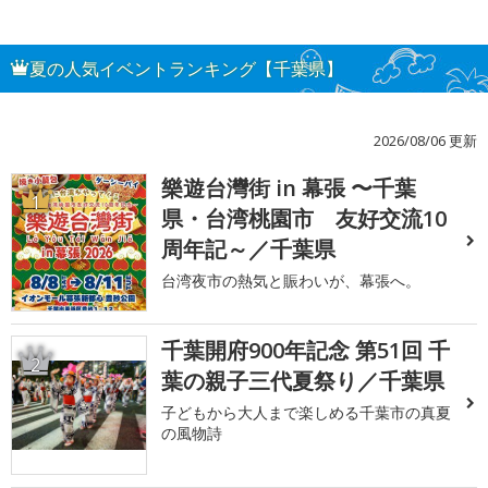
夏の人気イベントランキング【千葉県】
2026/08/06 更新
樂遊台灣街 in 幕張 〜千葉
1
県・台湾桃園市 友好交流10
周年記～／千葉県
台湾夜市の熱気と賑わいが、幕張へ。
千葉開府900年記念 第51回 千
2
葉の親子三代夏祭り／千葉県
子どもから大人まで楽しめる千葉市の真夏
の風物詩