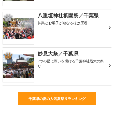
八重垣神社祇園祭／千葉県
2
神輿とお囃子が連なる様は圧巻
妙見大祭／千葉県
3
7つの星に願いを掛ける千葉神社最大の祭
り
千葉県の夏の人気夏祭りランキング