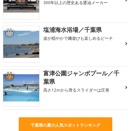
300年以上の歴史ある醤油メーカー
塩浦海水浴場／千葉県
2
波が穏やかで磯遊びも楽しめるビーチ
富津公園ジャンボプール／千
3
葉県
高さ12ｍから滑るスライダーは圧巻
千葉県の夏の人気スポットランキング