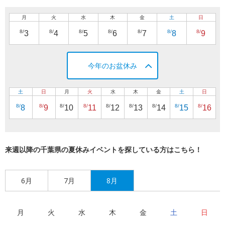
月
火
水
木
金
土
日
8/
8/
8/
8/
8/
8/
8/
3
4
5
6
7
8
9
今年のお盆休み
土
日
月
火
水
木
金
土
日
8/
8/
8/
8/
8/
8/
8/
8/
8/
8
9
10
11
12
13
14
15
16
来週以降の千葉県の夏休みイベントを探している方はこちら！
6月
7月
8月
月
火
水
木
金
土
日