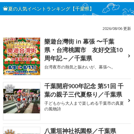
夏の人気イベントランキング【千葉県】
2026/08/06 更新
樂遊台灣街 in 幕張 〜千葉
1
県・台湾桃園市 友好交流10
周年記～／千葉県
台湾夜市の熱気と賑わいが、幕張へ。
千葉開府900年記念 第51回 千
2
葉の親子三代夏祭り／千葉県
子どもから大人まで楽しめる千葉市の真夏
の風物詩
八重垣神社祇園祭／千葉県