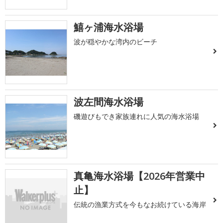
鱚ヶ浦海水浴場
波が穏やかな湾内のビーチ
波左間海水浴場
磯遊びもでき家族連れに人気の海水浴場
真亀海水浴場【2026年営業中
止】
伝統の漁業方式を今もなお続けている海岸