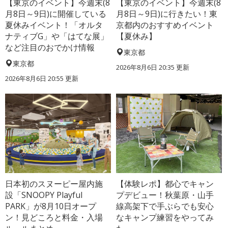
【東京のイベント】今週末(8
【東京のイベント】今週末(8
月8日～9日)に開催している
月8日～9日)に行きたい！東
夏休みイベント！「オルタ
京都内のおすすめイベント
ナティブG」や「はてな展」
【夏休み】
など注目のおでかけ情報
東京都
東京都
2026年8月6日 20:35
更新
2026年8月6日 20:55
更新
日本初のスヌーピー屋内施
【体験レポ】都心でキャン
設「SNOOPY Playful
プデビュー！秋葉原・山手
PARK」が8月10日オープ
線高架下で手ぶらでも安心
ン！見どころと料金・入場
なキャンプ練習をやってみ