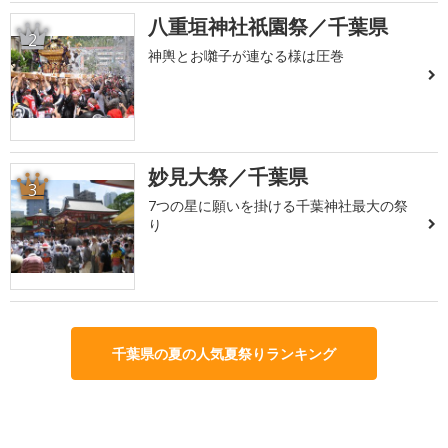
八重垣神社祇園祭／千葉県
2
神輿とお囃子が連なる様は圧巻
妙見大祭／千葉県
3
7つの星に願いを掛ける千葉神社最大の祭
り
千葉県の夏の人気夏祭りランキング