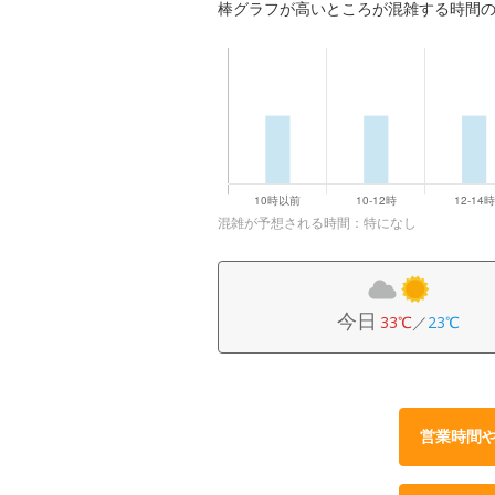
棒グラフが高いところが混雑する時間
混雑が予想される時間：特になし
今日
33℃
／
23℃
営業時間