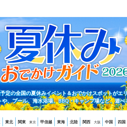
開催予定の全国の夏休みイベント＆おでかけスポットがエ
トや、プール、海水浴場、BBQ・キャンプ場など、遊べ
道
東北
関東
甲信越
東海
北陸
関西
中国
四国
東京
大阪