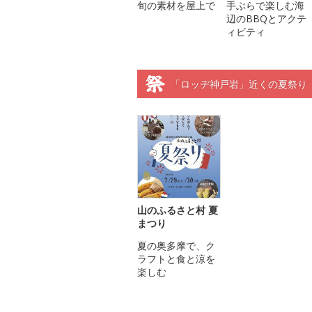
旬の素材を屋上で
手ぶらで楽しむ海
辺のBBQとアクテ
ィビティ
「ロッヂ神戸岩」近くの夏祭り
山のふるさと村 夏
まつり
夏の奥多摩で、ク
ラフトと食と涼を
楽しむ