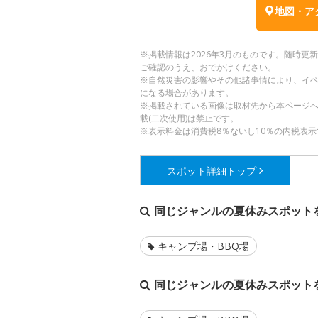
地図・ア
※掲載情報は2026年3月のものです。随時
ご確認のうえ、おでかけください。
※自然災害の影響やその他諸事情により、イ
になる場合があります。
※掲載されている画像は取材先から本ページ
載(二次使用)は禁止です。
※表示料金は消費税8％ないし10％の内税表示
スポット詳細
トップ
同じジャンルの夏休みスポット
キャンプ場・BBQ場
同じジャンルの夏休みスポット