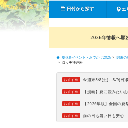
日付から探す
エ
2026年情報へ
夏休みイベント・おでかけ2026
関東の
ロッヂ神戸岩
今週末8/8(土)～8/9
おすすめ
【漫画】夏に読みたい
おすすめ
【2026年版】全国の
おすすめ
雨の日も暑い日も安心
おすすめ