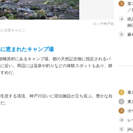
第
3
／
絶
4
ロッヂ神戸岩
納
れた大型キャビン
麻
5
然に恵まれたキャンプ場
都檜原村にあるキャンプ場。都の天然記念物に指定されるパ
」に近い。周辺には温泉や釣りなどの体験スポットもあり、静
すすめだ。
東
1
が生息する清流、神戸川沿いに宿泊施設が立ち並ぶ。豊かな自
東
2
長だ。
ポ
3
レ
4
J
5