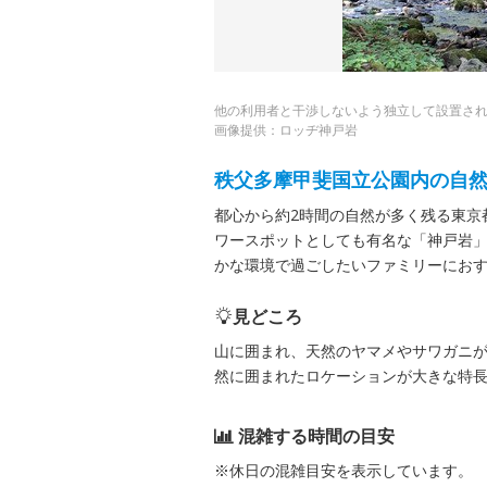
他の利用者と干渉しないよう独立して設置さ
画像提供：ロッヂ神戸岩
秩父多摩甲斐国立公園内の自
都心から約2時間の自然が多く残る東京
ワースポットとしても有名な「神戸岩
かな環境で過ごしたいファミリーにお
見どころ
山に囲まれ、天然のヤマメやサワガニ
然に囲まれたロケーションが大きな特
混雑する時間の目安
※休日の混雑目安を表示しています。