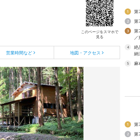
第
1
第
2
第
3
このページをスマホで
見る
／
絶
4
営業時間など
地図・アクセス
納
麻
5
第
1
第
2