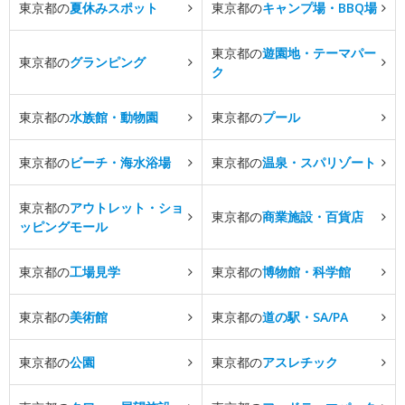
東京都の
夏休みスポット
東京都の
キャンプ場・BBQ場
東京都の
遊園地・テーマパー
東京都の
グランピング
ク
東京都の
水族館・動物園
東京都の
プール
東京都の
ビーチ・海水浴場
東京都の
温泉・スパリゾート
東京都の
アウトレット・ショ
東京都の
商業施設・百貨店
ッピングモール
東京都の
工場見学
東京都の
博物館・科学館
東京都の
美術館
東京都の
道の駅・SA/PA
東京都の
公園
東京都の
アスレチック