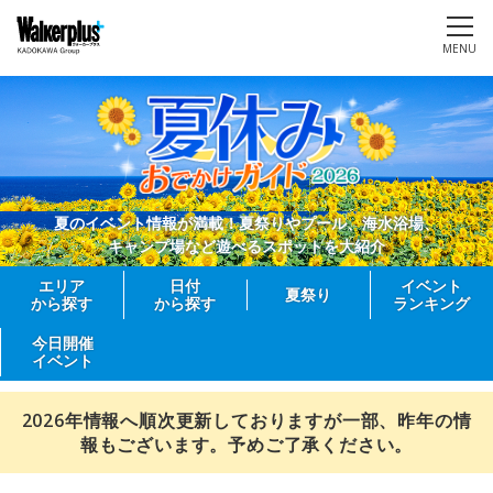
MENU
夏のイベント情報が満載！夏祭りやプール、海水浴場、
キャンプ場など遊べるスポットを大紹介
エリア
日付
イベント
夏祭り
から探す
から探す
ランキング
今日開催
イベント
2026年情報へ順次更新しておりますが一部、昨年の情
報もございます。予めご了承ください。