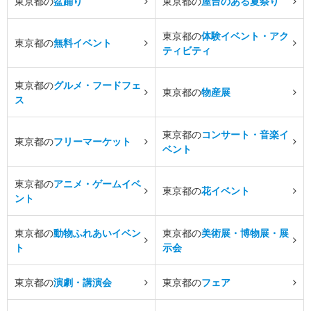
東京都の
盆踊り
東京都の
屋台のある夏祭り
東京都の
体験イベント・アク
東京都の
無料イベント
ティビティ
東京都の
グルメ・フードフェ
東京都の
物産展
ス
東京都の
コンサート・音楽イ
東京都の
フリーマーケット
ベント
東京都の
アニメ・ゲームイベ
東京都の
花イベント
ント
東京都の
動物ふれあいイベン
東京都の
美術展・博物展・展
ト
示会
東京都の
演劇・講演会
東京都の
フェア