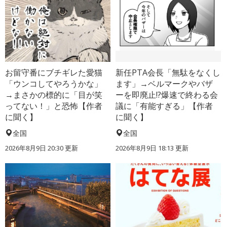
お留守番にブチギレた愛猫
新任PTA会長「無駄をなくし
「ウンコしてやろうかな」
ます」→ベルマークやバザ
→まさかの標的に「目が笑
ーを即廃止!?爆速で終わる会
ってない！」と恐怖【作者
議に「有能すぎる」【作者
に聞く】
に聞く】
全国
全国
2026年8月9日 20:30
更新
2026年8月9日 18:13
更新