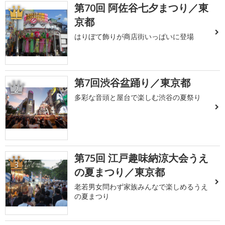
第70回 阿佐谷七夕まつり／東
1
京都
はりぼて飾りが商店街いっぱいに登場
第7回渋谷盆踊り／東京都
2
多彩な音頭と屋台で楽しむ渋谷の夏祭り
第75回 江戸趣味納涼大会うえ
3
の夏まつり／東京都
老若男女問わず家族みんなで楽しめるうえ
の夏まつり