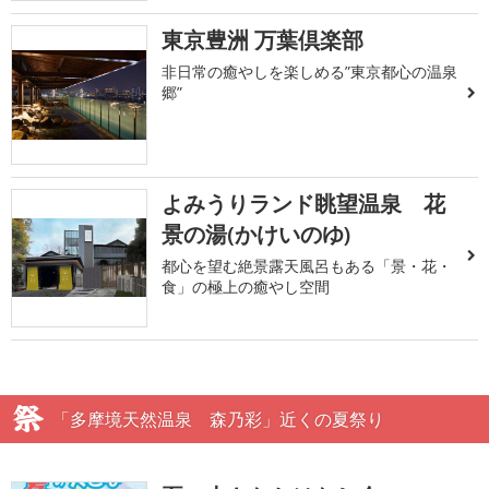
東京豊洲 万葉倶楽部
非日常の癒やしを楽しめる”東京都心の温泉
郷”
よみうりランド眺望温泉 花
景の湯(かけいのゆ)
都心を望む絶景露天風呂もある「景・花・
食」の極上の癒やし空間
「多摩境天然温泉 森乃彩」近くの夏祭り