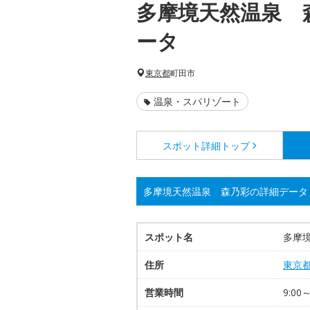
多摩境天然温泉 
ータ
東京都
町田市
温泉・スパリゾート
スポット詳細
トップ
多摩境天然温泉 森乃彩の詳細データ
スポット名
多摩
住所
東京
営業時間
9:0