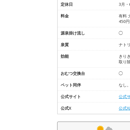
定休日
3月・
料金
有料 
450
源泉掛け流し
◯
泉質
ナト
効能
きり
取り
おむつ交換台
◯
ペット同伴
なし
公式サイト
公式
公式X
公式