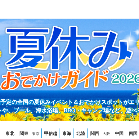
開催予定の全国の夏休みイベント＆おでかけスポットがエ
トや、プール、海水浴場、BBQ・キャンプ場など、遊べ
道
東北
関東
甲信越
東海
北陸
関西
中国
四国
東京
大阪