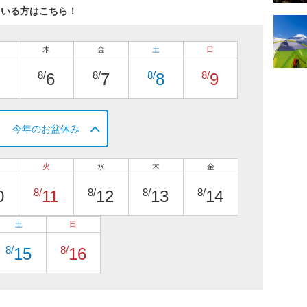
ている方はこちら！
木
金
土
日
8/
8/
8/
8/
6
7
8
9
今年のお盆休み
火
水
木
金
8/
8/
8/
8/
0
11
12
13
14
土
日
8/
8/
15
16