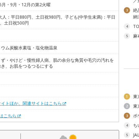
／
6月・9月・12月の第2火曜
絶
3
納
大人：平日880円、土日祝980円。子ども(中学生未満)：平日
円、土日祝500円
T
4
麻
5
リウム炭酸水素塩・塩化物温泉
きず・やけど・慢性婦人病、肌の余分な角質や毛穴の汚れを
除き、お肌をつるつるにする
。
東
1
サイトほか、関連サイトはこちら
東
2
Xはこちら
ポ
3
ち
4
J
5