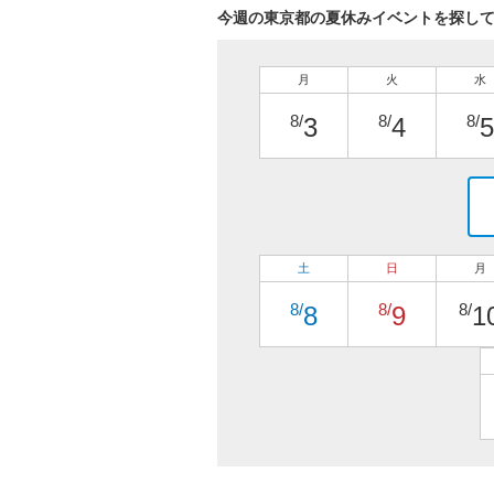
今週の東京都の夏休みイベントを探し
月
火
水
8/
8/
8/
3
4
5
土
日
月
8/
8/
8/
8
9
1