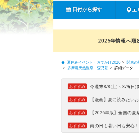
日付から探す
エ
2026年情報へ
夏休みイベント・おでかけ2026
関東の
多摩境天然温泉 森乃彩
詳細データ
今週末8/8(土)～8/9
おすすめ
【漫画】夏に読みたい
おすすめ
【2026年版】全国の
おすすめ
雨の日も暑い日も安心
おすすめ