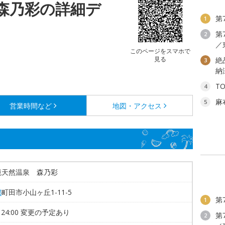
森乃彩の詳細デ
第
1
第
2
／
このページをスマホで
見る
絶
3
納
T
4
麻
5
営業時間など
地図・アクセス
境天然温泉 森乃彩
都
町田市小山ヶ丘1-11-5
第
1
0～24:00 変更の予定あり
第
2