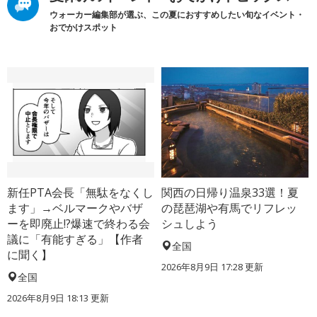
ウォーカー編集部が選ぶ、この夏におすすめしたい旬なイベント・
おでかけスポット
新任PTA会長「無駄をなくし
関西の日帰り温泉33選！夏
ます」→ベルマークやバザ
の琵琶湖や有馬でリフレッ
ーを即廃止!?爆速で終わる会
シュしよう
議に「有能すぎる」【作者
全国
に聞く】
2026年8月9日 17:28
更新
全国
2026年8月9日 18:13
更新