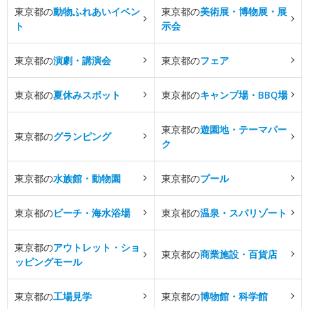
東京都の
動物ふれあいイベン
東京都の
美術展・博物展・展
ト
示会
東京都の
演劇・講演会
東京都の
フェア
東京都の
夏休みスポット
東京都の
キャンプ場・BBQ場
東京都の
遊園地・テーマパー
東京都の
グランピング
ク
東京都の
水族館・動物園
東京都の
プール
東京都の
ビーチ・海水浴場
東京都の
温泉・スパリゾート
東京都の
アウトレット・ショ
東京都の
商業施設・百貨店
ッピングモール
東京都の
工場見学
東京都の
博物館・科学館