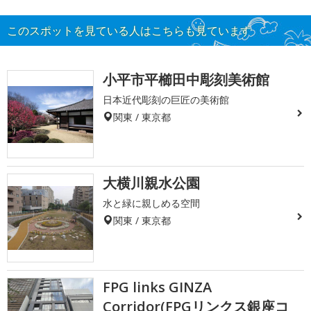
このスポットを見ている人はこちらも見ています
小平市平櫛田中彫刻美術館
日本近代彫刻の巨匠の美術館
関東 / 東京都
大横川親水公園
水と緑に親しめる空間
関東 / 東京都
FPG links GINZA
Corridor(FPGリンクス銀座コ