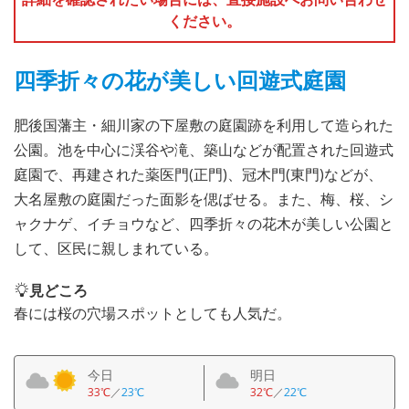
ください。
四季折々の花が美しい回遊式庭園
肥後国藩主・細川家の下屋敷の庭園跡を利用して造られた
公園。池を中心に渓谷や滝、築山などが配置された回遊式
庭園で、再建された薬医門(正門)、冠木門(東門)などが、
大名屋敷の庭園だった面影を偲ばせる。また、梅、桜、シ
ャクナゲ、イチョウなど、四季折々の花木が美しい公園と
して、区民に親しまれている。
見どころ
春には桜の穴場スポットとしても人気だ。
今日
明日
33℃
／
23℃
32℃
／
22℃