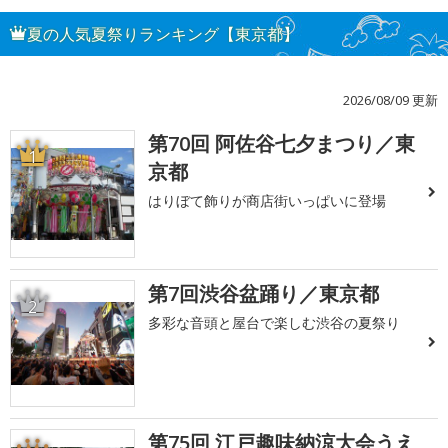
夏の人気夏祭りランキング【東京都】
2026/08/09 更新
第70回 阿佐谷七夕まつり／東
1
京都
はりぼて飾りが商店街いっぱいに登場
第7回渋谷盆踊り／東京都
2
多彩な音頭と屋台で楽しむ渋谷の夏祭り
第75回 江戸趣味納涼大会うえ