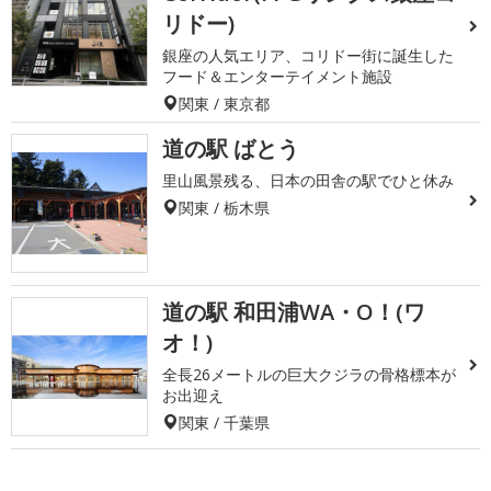
リドー)
銀座の人気エリア、コリドー街に誕生した
フード＆エンターテイメント施設
関東 / 東京都
道の駅 ばとう
里山風景残る、日本の田舎の駅でひと休み
関東 / 栃木県
道の駅 和田浦WA・O！(ワ
オ！)
全長26メートルの巨大クジラの骨格標本が
お出迎え
関東 / 千葉県