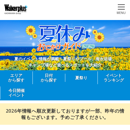
MENU
夏のイベント情報が満載！夏祭りやプール、海水浴場、
キャンプ場など遊べるスポットを大紹介
エリア
日付
イベント
夏祭り
から探す
から探す
ランキング
今日開催
イベント
2026年情報へ順次更新しておりますが一部、昨年の情
報もございます。予めご了承ください。