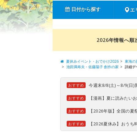
日付から探す
エ
2026年情報へ
夏休みイベント・おでかけ2026
東海の
池田満寿夫・佐藤陽子 創作の家
詳細デ
今週末8/8(土)～8/9
おすすめ
【漫画】夏に読みたい
おすすめ
【2026年版】全国の
おすすめ
【2026夏休み】おう
おすすめ