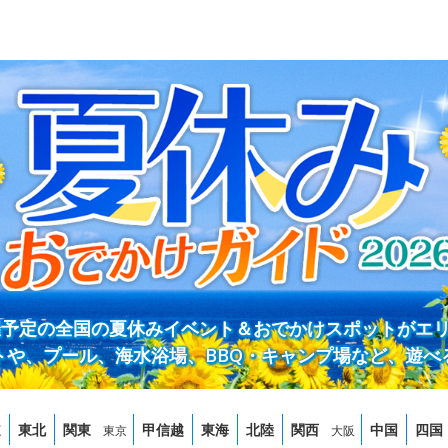
開催予定の全国の夏休みイベント＆おでかけスポットがエ
トや、プール、海水浴場、BBQ・キャンプ場など、遊べ
道
東北
関東
甲信越
東海
北陸
関西
中国
四国
東京
大阪