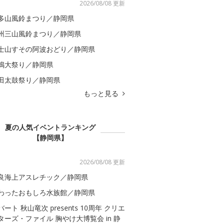
2026/08/08 更新
多山風鈴まつり／静岡県
州三山風鈴まつり／静岡県
士山すその阿波おどり／静岡県
嶋大祭り／静岡県
田太鼓祭り／静岡県
もっと見る
夏の人気イベントランキング
【静岡県】
2026/08/08 更新
良海上アスレチック／静岡県
わったおもしろ水族館／静岡県
バート 秋山竜次 presents 10周年 クリエ
ターズ・ファイル 胸やけ大博覧会 in 静