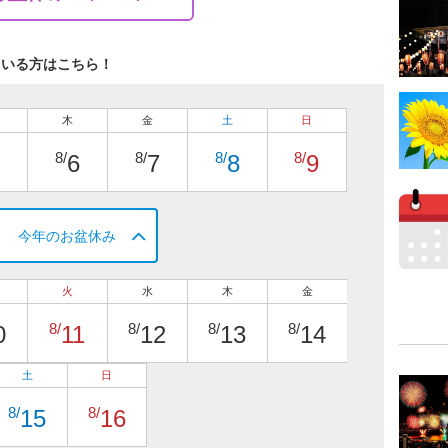
ている方はこちら！
木
金
土
日
8/
8/
8/
8/
6
7
8
9
今年のお盆休み
火
水
木
金
8/
8/
8/
8/
0
11
12
13
14
土
日
8/
8/
15
16