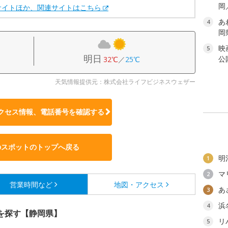
岡
サイトほか、関連サイトはこちら
あ
4
岡
映
5
明日
公
32℃
／
25℃
天気情報提供元：株式会社ライフビジネスウェザー
クセス情報、電話番号を確認する
のスポットのトップへ戻る
明
1
マ
2
営業時間など
地図・アクセス
あ
3
浜
4
を探す【静岡県】
リ
5