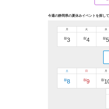
今週の静岡県の夏休みイベントを探し
月
火
水
8/
8/
8/
3
4
5
土
日
月
8/
8/
8/
8
9
1