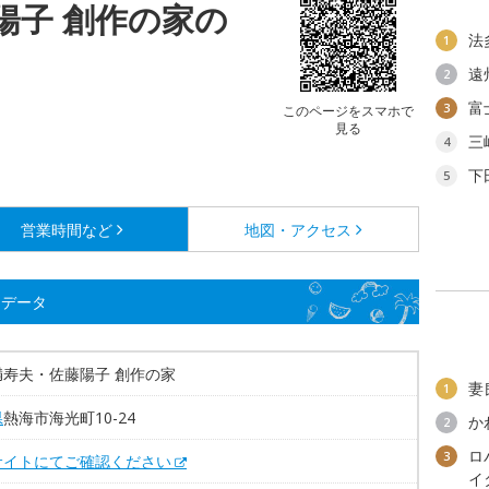
陽子 創作の家の
法
1
遠
2
富
3
このページをスマホで
見る
三
4
下
5
営業時間など
地図・アクセス
細データ
満寿夫・佐藤陽子 創作の家
妻
1
県
熱海市海光町10-24
か
2
ロ
3
サイトにてご確認ください
イ