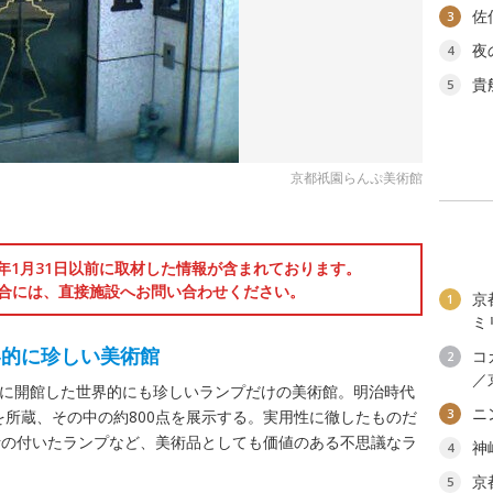
佐
3
夜
4
貴
5
京都祇園らんぷ美術館
6年1月31日以前に取材した情報が含まれております。
合には、直接施設へお問い合わせください。
京
1
ミ
界的に珍しい美術館
コ
2
／
4月に開館した世界的にも珍しいランプだけの美術館。明治時代
ニ
3
を所蔵、その中の約800点を展示する。実用性に徹したものだ
計の付いたランプなど、美術品としても価値のある不思議なラ
神
4
京
5