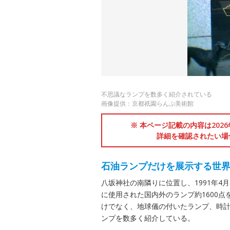
不思議なランプを数多く紹介されている
画像提供：京都祇園らんぷ美術館
※ 本ページ記載の内容は202
詳細を確認されたい場
石油ランプだけを展示する世
八坂神社の南隣りに位置し、1991年
に使用された国内外のランプ約1600点
けでなく、地球儀の付いたランプ、時
ンプを数多く紹介している。