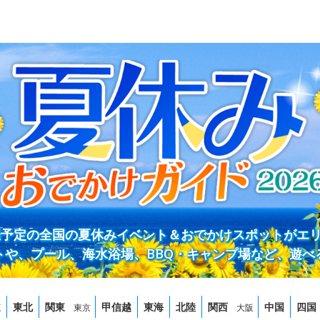
開催予定の全国の夏休みイベント＆おでかけスポットがエ
トや、プール、海水浴場、BBQ・キャンプ場など、遊べ
道
東北
関東
甲信越
東海
北陸
関西
中国
四国
東京
大阪