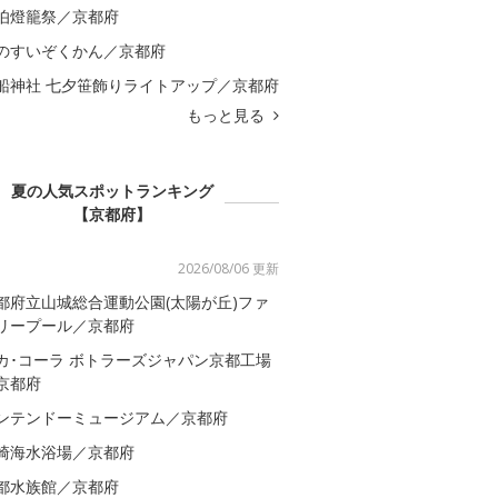
伯燈籠祭／京都府
のすいぞくかん／京都府
船神社 七夕笹飾りライトアップ／京都府
もっと見る
夏の人気スポットランキング
【京都府】
2026/08/06 更新
都府立山城総合運動公園(太陽が丘)ファ
リープール／京都府
カ･コーラ ボトラーズジャパン京都工場
京都府
ンテンドーミュージアム／京都府
崎海水浴場／京都府
都水族館／京都府