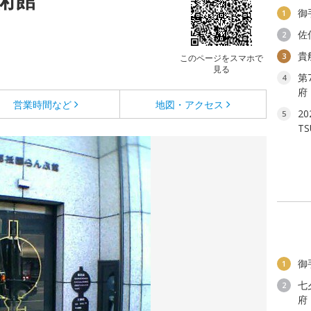
御
1
佐
2
貴
3
このページをスマホで
見る
第
4
府
営業時間など
地図・アクセス
2
5
T
御
1
七
2
府