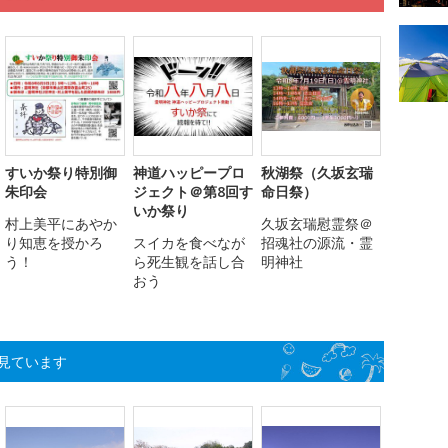
すいか祭り特別御
神道ハッピープロ
秋湖祭（久坂玄瑞
朱印会
ジェクト＠第8回す
命日祭）
いか祭り
村上美平にあやか
久坂玄瑞慰霊祭＠
り知恵を授かろ
スイカを食べなが
招魂社の源流・霊
う！
ら死生観を話し合
明神社
おう
見ています