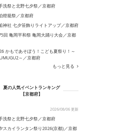
手洗祭と北野七夕祭／京都府
伯燈籠祭／京都府
船神社 七夕笹飾りライトアップ／京都府
75回 亀岡平和祭 亀岡大踊り大会／京都
026 かもであそぼう！こども夏祭り！～
SUMUGU2～／京都府
もっと見る
夏の人気イベントランキング
【京都府】
2026/08/06 更新
手洗祭と北野七夕祭／京都府
夕スカイランタン祭り2026(京都)／京都