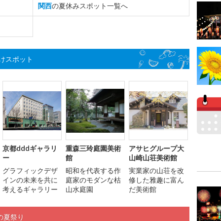
関西
の夏休みスポット一覧へ
けスポット
京都dddギャラリ
重森三玲庭園美術
アサヒグループ大
ー
館
山崎山荘美術館
グラフィックデザ
昭和を代表する作
実業家の山荘を改
インの未来を共に
庭家のモダンな枯
修した雅趣に富ん
考えるギャラリー
山水庭園
だ美術館
の夏祭り