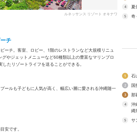
夏
4
ルネッサンス リゾート オキナワ
奇
5
ビーチ
ビーチ。客室、ロビー、1階のレストランなど大規模リニュ
ジングやジェットメニューなど60種類以上の豊富なマリンプロ
実したリゾートライフを送ることができる。
石
1
国
2
内プールも子どもに人気が高く、幅広い層に愛される沖縄随一
那
3
沖
4
縄
サ
5
の目安です。