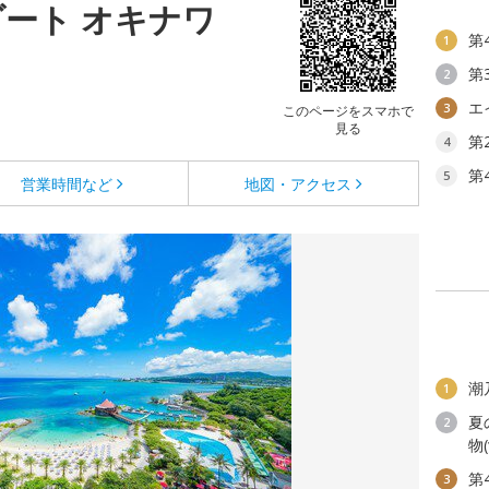
ゾート オキナワ
第
1
第
2
エ
3
このページをスマホで
見る
第
4
第
5
営業時間など
地図・アクセス
潮
1
夏
2
物
第
3