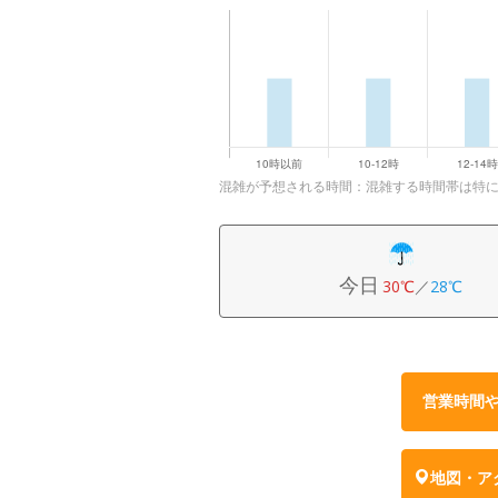
混雑が予想される時間：混雑する時間帯は特
今日
30℃
／
28℃
営業時間
地図・ア