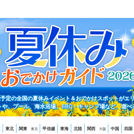
開催予定の全国の夏休みイベント＆おでかけスポットがエ
トや、プール、海水浴場、BBQ・キャンプ場など、遊べ
道
東北
関東
甲信越
東海
北陸
関西
中国
四国
東京
大阪