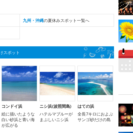
九州・沖縄
の夏休みスポット一覧へ
けスポット
コンドイ浜
ニシ浜(波照間島)
はての浜
絵に描いたような
ハテルマブルーが
全長7キロにおよぶ
白い砂浜と青い海
まぶしいニシ浜
サンゴ砂だけの島
が広がる