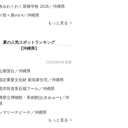
休みわくわく冒険学校 2026／沖縄県
々怪々展vol.4／沖縄県
もっと見る
夏の人気スポットランキング
【沖縄県】
2026/08/08 更新
山展望台／沖縄県
指定重要文化財 新垣家住宅／沖縄県
覇市民首里石嶺プール／沖縄県
縄県立博物館・美術館(おきみゅー)／沖
県
ンマリーナビーチ／沖縄県
もっと見る