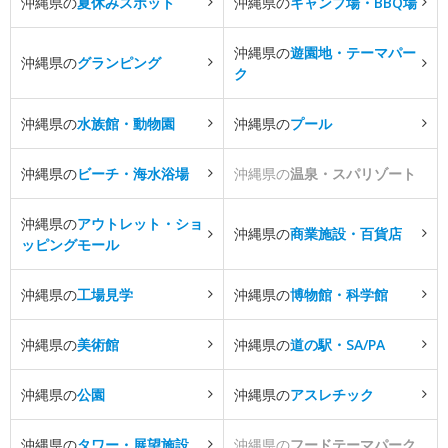
沖縄県の
夏休みスポット
沖縄県の
キャンプ場・BBQ場
沖縄県の
遊園地・テーマパー
沖縄県の
グランピング
ク
沖縄県の
水族館・動物園
沖縄県の
プール
沖縄県の
ビーチ・海水浴場
沖縄県の
温泉・スパリゾート
沖縄県の
アウトレット・ショ
沖縄県の
商業施設・百貨店
ッピングモール
沖縄県の
工場見学
沖縄県の
博物館・科学館
沖縄県の
美術館
沖縄県の
道の駅・SA/PA
沖縄県の
公園
沖縄県の
アスレチック
沖縄県の
タワー・展望施設
沖縄県の
フードテーマパーク