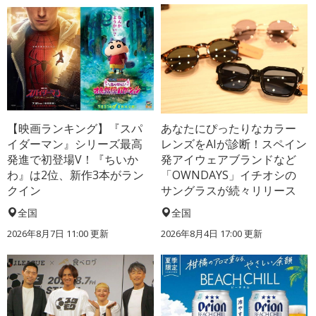
【映画ランキング】『スパ
あなたにぴったりなカラー
イダーマン』シリーズ最高
レンズをAIが診断！スペイン
発進で初登場V！『ちいか
発アイウェアブランドなど
わ』は2位、新作3本がラン
「OWNDAYS」イチオシの
クイン
サングラスが続々リリース
全国
全国
2026年8月7日 11:00
更新
2026年8月4日 17:00
更新