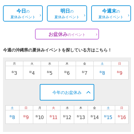
今日
明日
今週末
の
の
の
夏休みイベント
夏休みイベント
夏休みイベント
お盆休み
の
イベント
今週の沖縄県の夏休みイベントを探している方はこちら！
月
火
水
木
金
土
日
8/
8/
8/
8/
8/
8/
8/
3
4
5
6
7
8
9
今年のお盆休み
土
日
月
火
水
木
金
土
日
8/
8/
8/
8/
8/
8/
8/
8/
8/
8
9
10
11
12
13
14
15
16