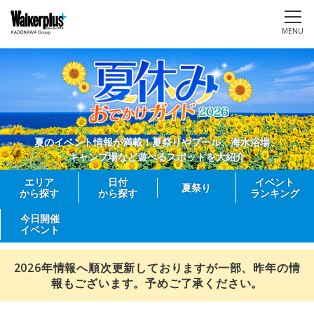
MENU
夏のイベント情報が満載！夏祭りやプール、海水浴場、
キャンプ場など遊べるスポットを大紹介
エリア
日付
イベント
夏祭り
から探す
から探す
ランキング
今日開催
イベント
2026年情報へ順次更新しておりますが一部、昨年の情
報もございます。予めご了承ください。