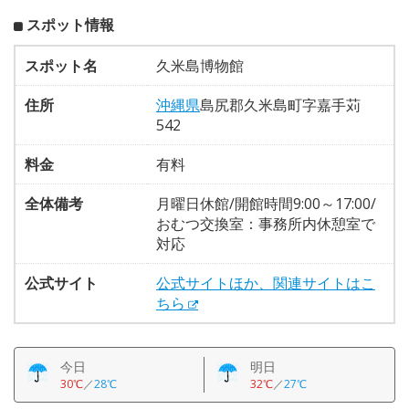
スポット情報
スポット名
久米島博物館
住所
沖縄県
島尻郡久米島町字嘉手苅
542
料金
有料
全体備考
月曜日休館/開館時間9:00～17:00/
おむつ交換室：事務所内休憩室で
対応
公式サイト
公式サイトほか、関連サイトはこ
ちら
今日
明日
30℃
／
28℃
32℃
／
27℃