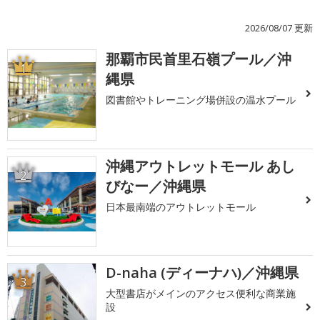
2026/08/07 更新
那覇市民首里石嶺プール／沖
1
縄県
図書館やトレーニング場併設の温水プール
沖縄アウトレットモール あし
2
びなー／沖縄県
日本最南端のアウトレットモール
D-naha (ディーナハ)／沖縄県
3
大型書店がメインのアクセス便利な商業施
設