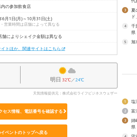
代
県内の参加飲食店
夏
3
ド
年6月1日(月)～10月31日(土)
・営業時間は店舗によって異なる
千
4
県
 店舗によりシェイク金額は異なる
旭
5
サイトほか、関連サイトはこちら
明日
32℃
／
24℃
天気情報提供元：株式会社ライフビジネスウェザー
塩
1
富
クセス情報、電話番号を確認する
2
姉
3
県
のイベントのトップへ戻る
守
4