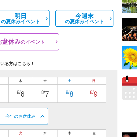
明日
今週末
の
夏休みイベント
の
夏休みイベント
お盆休み
の
イベント
ている方はこちら！
木
金
土
日
8/
8/
8/
8/
6
7
8
9
今年のお盆休み
火
水
木
金