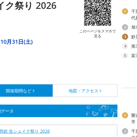
ク祭り 2026
千
1
代
旭
2
このページをスマホで
見る
妙
3
10月31日(土)
第
4
る
富
5
開催期間など
地図・アクセス
細データ
樂
1
市
房総 生シェイク祭り 2026
千
2