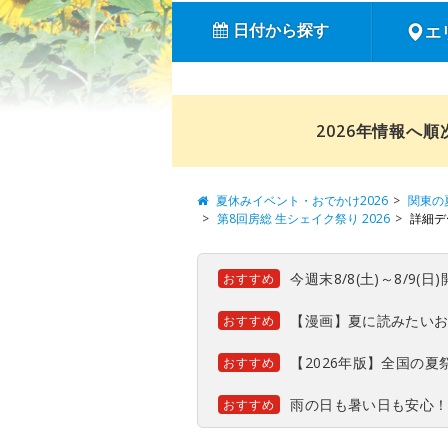
日付から探す
エ
2026年情報へ
夏休みイベント・おでかけ2026
関東の
第8回房総 生シェイク祭り 2026
詳細デ
今週末8/8(土)～8/9
おすすめ
【漫画】夏に読みたい
おすすめ
【2026年版】全国の
おすすめ
雨の日も暑い日も安心
おすすめ