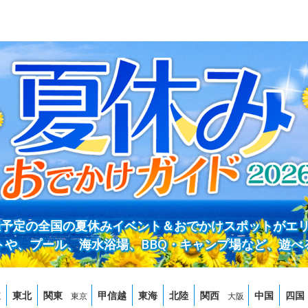
開催予定の全国の夏休みイベント＆おでかけスポットがエ
トや、プール、海水浴場、BBQ・キャンプ場など、遊べ
道
東北
関東
甲信越
東海
北陸
関西
中国
四国
東京
大阪