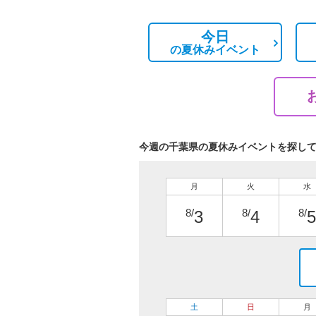
今日
の
夏休みイベント
今週の千葉県の夏休みイベントを探し
月
火
水
8/
8/
8/
3
4
5
土
日
月