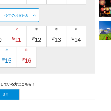
今年のお盆休み
火
水
木
金
8/
8/
8/
8/
0
11
12
13
14
土
日
8/
8/
15
16
探している方はこちら！
8月