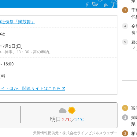
県
千
3
代
神社例祭「羯鼓舞」
令
4
食
神社
夏
5
年7月5日(日)
ド
00～神事、13：30～舞の奉納。
～16:00
無料
サイトほか、関連サイトはこちら
富
1
姉
2
明日
27℃
／
21℃
県
天気情報提供元：株式会社ライフビジネスウェザー
柏
3