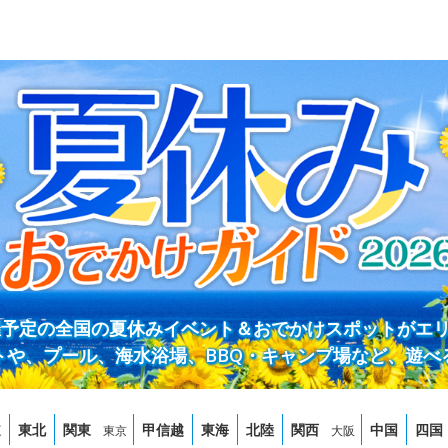
開催予定の全国の夏休みイベント＆おでかけスポットがエ
トや、プール、海水浴場、BBQ・キャンプ場など、遊べ
道
東北
関東
甲信越
東海
北陸
関西
中国
四国
東京
大阪