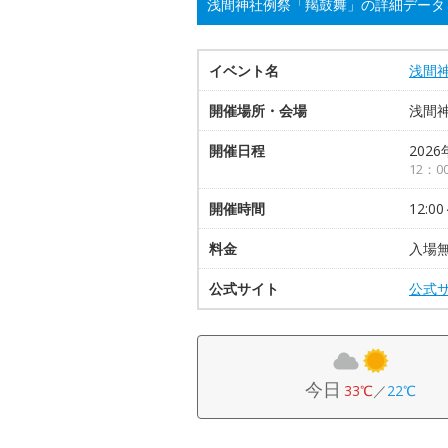
浅間神社例祭「羯鼓舞」の詳細データ
イベント名
浅間
開催場所・会場
浅間
開催日程
2026
12：
開催時間
12:00
料金
入場
公式サイト
公式
今日
33℃
／
22℃