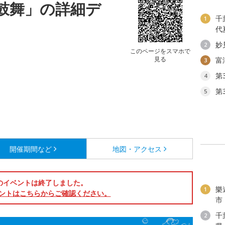
鼓舞」の詳細デ
千
1
代
妙
2
このページをスマホで
見る
富
3
第
4
第
5
開催期間など
地図・アクセス
のイベントは終了しました。
樂
1
ントはこちらからご確認ください。
市
千
2