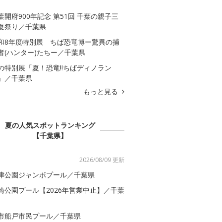
葉開府900年記念 第51回 千葉の親子三
夏祭り／千葉県
和8年度特別展 ちば恐竜博ー驚異の捕
者(ハンター)たちー／千葉県
の特別展「夏！恐竜!!ちばディノラン
」／千葉県
もっと見る
夏の人気スポットランキング
【千葉県】
2026/08/09 更新
津公園ジャンボプール／千葉県
崎公園プール【2026年営業中止】／千葉
市船戸市民プール／千葉県