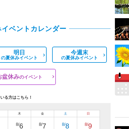
みイベントカレンダー
明日
今週末
の
夏休みイベント
の
夏休みイベント
お盆休み
の
イベント
ている方はこちら！
木
金
土
日
8/
8/
8/
8/
6
7
8
9