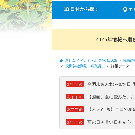
日付から探す
エ
2026年情報へ
夏休みイベント・おでかけ2026
関東の
浅間神社例祭「羯鼓舞」
詳細データ
今週末8/8(土)～8/9
おすすめ
【漫画】夏に読みたい
おすすめ
【2026年版】全国の
おすすめ
雨の日も暑い日も安心
おすすめ