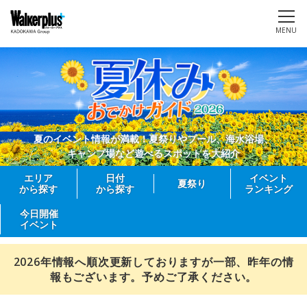
MENU
夏のイベント情報が満載！夏祭りやプール、海水浴場、
キャンプ場など遊べるスポットを大紹介
エリア
日付
イベント
夏祭り
から探す
から探す
ランキング
今日開催
イベント
2026年情報へ順次更新しておりますが一部、昨年の情
報もございます。予めご了承ください。