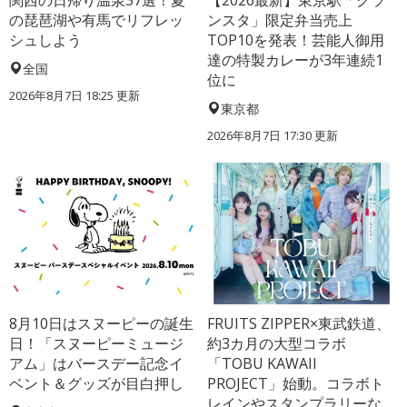
関西の日帰り温泉37選！夏
【2026最新】東京駅「グラ
の琵琶湖や有馬でリフレッ
ンスタ」限定弁当売上
シュしよう
TOP10を発表！芸能人御用
達の特製カレーが3年連続1
全国
位に
2026年8月7日 18:25
更新
東京都
2026年8月7日 17:30
更新
8月10日はスヌーピーの誕生
FRUITS ZIPPER×東武鉄道、
日！「スヌーピーミュージ
約3カ月の大型コラボ
アム」はバースデー記念イ
「TOBU KAWAII
ベント＆グッズが目白押し
PROJECT」始動。コラボト
レインやスタンプラリーな