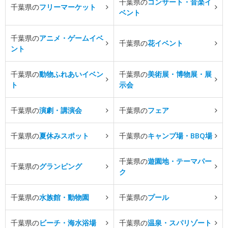
千葉県の
コンサート・音楽イ
千葉県の
フリーマーケット
ベント
千葉県の
アニメ・ゲームイベ
千葉県の
花イベント
ント
千葉県の
動物ふれあいイベン
千葉県の
美術展・博物展・展
ト
示会
千葉県の
演劇・講演会
千葉県の
フェア
千葉県の
夏休みスポット
千葉県の
キャンプ場・BBQ場
千葉県の
遊園地・テーマパー
千葉県の
グランピング
ク
千葉県の
水族館・動物園
千葉県の
プール
千葉県の
ビーチ・海水浴場
千葉県の
温泉・スパリゾート