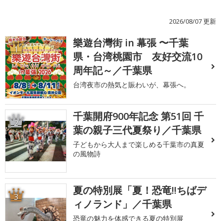
2026/08/07 更新
樂遊台灣街 in 幕張 〜千葉
1
県・台湾桃園市 友好交流10
周年記～／千葉県
台湾夜市の熱気と賑わいが、幕張へ。
千葉開府900年記念 第51回 千
2
葉の親子三代夏祭り／千葉県
子どもから大人まで楽しめる千葉市の真夏
の風物詩
夏の特別展「夏！恐竜!!ちばデ
3
ィノランド」／千葉県
恐竜の魅力を体感できる夏の特別展