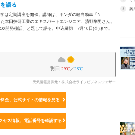
方を語る
興
5
学は定期講座を開催。講師は、ホンダの軽自動車「N-
った本田技研工業のエキスパートエンジニア、濱野剛男さん。
OX開発秘話」と題して語る。申込締切：7月10日(金)まで。
明日
29℃
／
23℃
天気情報提供元：株式会社ライフビジネスウェザー
や料金、公式サイトの
情報を見る
クセス情報、電話番号を確認する