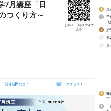
学7月講座「日
旭
1
のつくり方～
千
2
代
このページをスマホで
見る
妙
3
第
4
富
5
開催期間など
地図・アクセス
樂
1
市
千
2