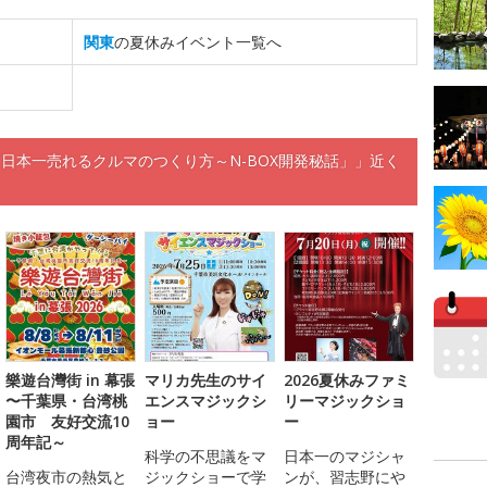
関東
の夏休みイベント一覧へ
日本一売れるクルマのつくり方～N-BOX開発秘話」」近く
樂遊台灣街 in 幕張
マリカ先生のサイ
2026夏休みファミ
〜千葉県・台湾桃
エンスマジックシ
リーマジックショ
園市 友好交流10
ョー
ー
周年記～
科学の不思議をマ
日本一のマジシャ
台湾夜市の熱気と
ジックショーで学
ンが、習志野にや