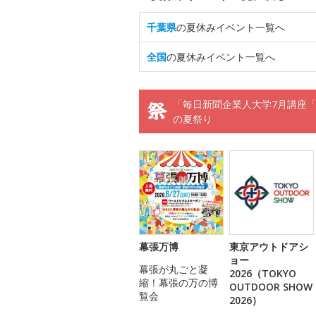
千葉県
の夏休みイベント一覧へ
全国
の夏休みイベント一覧へ
「毎日新聞企業人大学7月講座「
の夏祭り
幕張万博
東京アウトドアシ
ョー
幕張が丸ごと凝
2026（TOKYO
縮！幕張の万の博
OUTDOOR SHOW
覧会
2026）