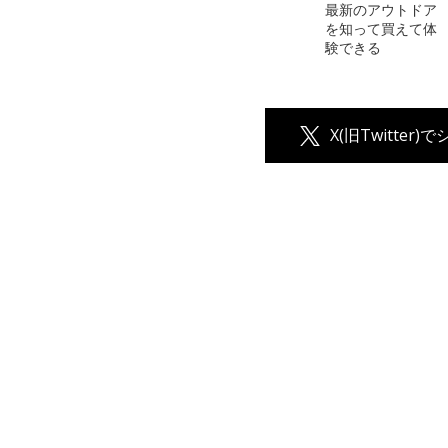
最新のアウトドア
を知って買えて体
験できる
X(旧Twitter)