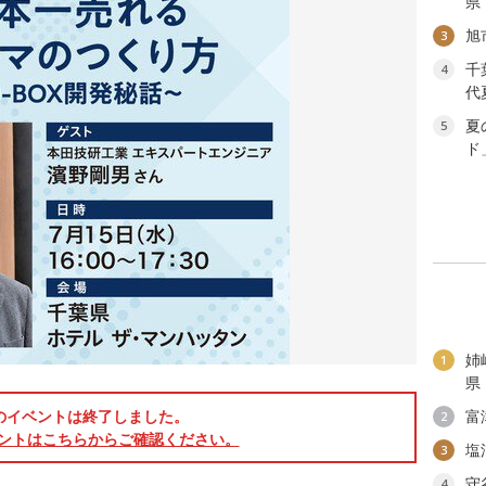
県
旭
3
千
4
代
夏
5
ド
姉
1
県
のイベントは終了しました。
富
2
ントはこちらからご確認ください。
塩
3
守
4