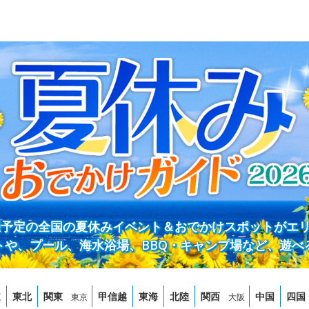
開催予定の全国の夏休みイベント＆おでかけスポットがエ
トや、プール、海水浴場、BBQ・キャンプ場など、遊べ
道
東北
関東
甲信越
東海
北陸
関西
中国
四国
東京
大阪