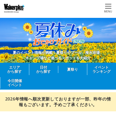
MENU
夏のイベント情報が満載！夏祭りやプール、海水浴場、
キャンプ場など遊べるスポットを大紹介
エリア
日付
イベント
夏祭り
から探す
から探す
ランキング
今日開催
イベント
2026年情報へ順次更新しておりますが一部、昨年の情
報もございます。予めご了承ください。