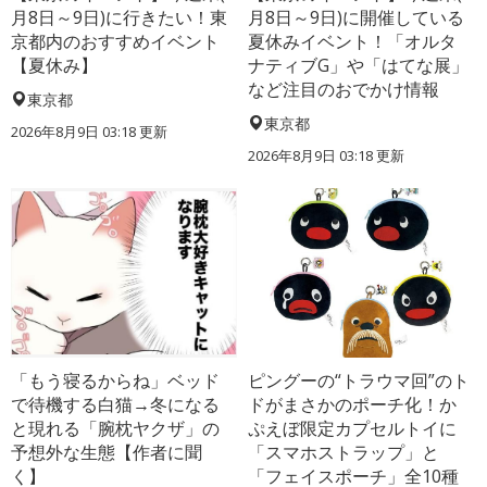
月8日～9日)に行きたい！東
月8日～9日)に開催している
京都内のおすすめイベント
夏休みイベント！「オルタ
【夏休み】
ナティブG」や「はてな展」
など注目のおでかけ情報
東京都
東京都
2026年8月9日 03:18
更新
2026年8月9日 03:18
更新
「もう寝るからね」ベッド
ピングーの“トラウマ回”のト
で待機する白猫→冬になる
ドがまさかのポーチ化！か
と現れる「腕枕ヤクザ」の
ぷえぼ限定カプセルトイに
予想外な生態【作者に聞
「スマホストラップ」と
く】
「フェイスポーチ」全10種