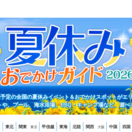
開催予定の全国の夏休みイベント＆おでかけスポットがエ
トや、プール、海水浴場、BBQ・キャンプ場など、遊べ
道
東北
関東
甲信越
東海
北陸
関西
中国
四国
東京
大阪