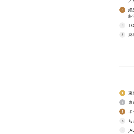
／
絶
3
納
T
4
麻
5
東
1
東
2
ポ
3
ち
4
J
5