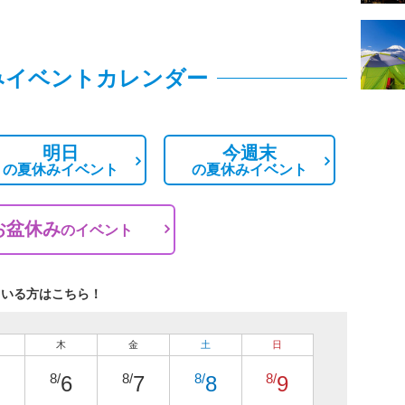
みイベントカレンダー
明日
今週末
の
夏休みイベント
の
夏休みイベント
お盆休み
の
イベント
ている方はこちら！
木
金
土
日
8/
8/
8/
8/
6
7
8
9