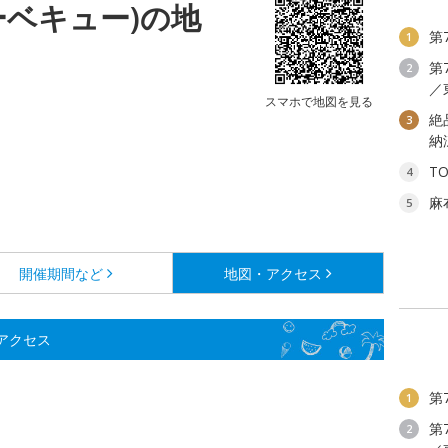
ーベキュー)の地
第
1
第
2
／
スマホで地図を見る
絶
3
納
T
4
麻
5
開催期間など
地図・アクセス
・アクセス
第
1
第
2