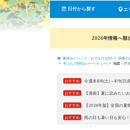
日付から探す
エ
2026年情報へ
夏休みイベント・おでかけ2026
関東の
手ぶらでBBQ(バーベキュー)
地図・ア
今週末8/8(土)～8/9
おすすめ
【漫画】夏に読みたい
おすすめ
【2026年版】全国の
おすすめ
雨の日も暑い日も安心
おすすめ