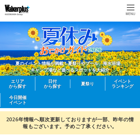
MENU
夏のイベント情報が満載！夏祭りやプール、海水浴場、
キャンプ場など遊べるスポットを大紹介
エリア
日付
イベント
夏祭り
から探す
から探す
ランキング
今日開催
イベント
2026年情報へ順次更新しておりますが一部、昨年の情
報もございます。予めご了承ください。