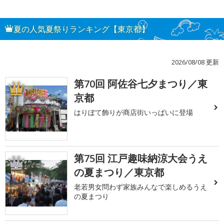
夏の人気夏祭りランキング【東京都】
2026/08/08 更新
第70回 阿佐谷七夕まつり／東
1
京都
はりぼて飾りが商店街いっぱいに登場
第75回 江戸趣味納涼大会うえ
2
の夏まつり／東京都
老若男女問わず家族みんなで楽しめるうえ
の夏まつり