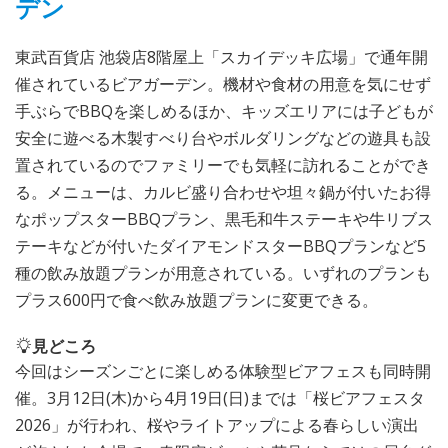
デン
東武百貨店 池袋店8階屋上「スカイデッキ広場」で通年開
催されているビアガーデン。機材や食材の用意を気にせず
手ぶらでBBQを楽しめるほか、キッズエリアには子どもが
安全に遊べる木製すべり台やボルダリングなどの遊具も設
置されているのでファミリーでも気軽に訪れることができ
る。メニューは、カルビ盛り合わせや坦々鍋が付いたお得
なポップスターBBQプラン、黒毛和牛ステーキや牛リブス
テーキなどが付いたダイアモンドスターBBQプランなど5
種の飲み放題プランが用意されている。いずれのプランも
プラス600円で食べ飲み放題プランに変更できる。
見どころ
今回はシーズンごとに楽しめる体験型ビアフェスも同時開
催。3月12日(木)から4月19日(日)までは「桜ビアフェスタ
2026」が行われ、桜やライトアップによる春らしい演出