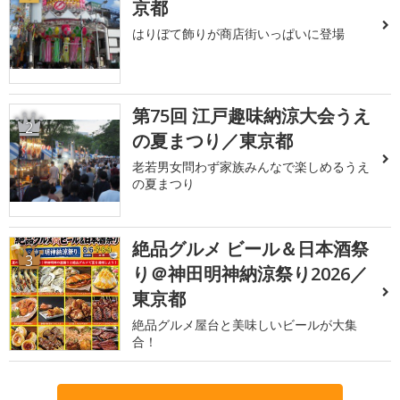
京都
はりぼて飾りが商店街いっぱいに登場
第75回 江戸趣味納涼大会うえ
2
の夏まつり／東京都
老若男女問わず家族みんなで楽しめるうえ
の夏まつり
絶品グルメ ビール＆日本酒祭
3
り＠神田明神納涼祭り2026／
東京都
絶品グルメ屋台と美味しいビールが大集
合！