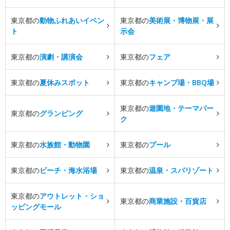
東京都の
動物ふれあいイベン
東京都の
美術展・博物展・展
ト
示会
東京都の
演劇・講演会
東京都の
フェア
東京都の
夏休みスポット
東京都の
キャンプ場・BBQ場
東京都の
遊園地・テーマパー
東京都の
グランピング
ク
東京都の
水族館・動物園
東京都の
プール
東京都の
ビーチ・海水浴場
東京都の
温泉・スパリゾート
東京都の
アウトレット・ショ
東京都の
商業施設・百貨店
ッピングモール