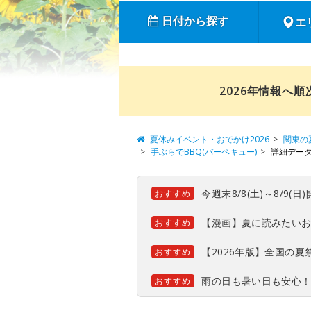
日付から探す
エ
2026年情報へ
夏休みイベント・おでかけ2026
関東の
手ぶらでBBQ(バーベキュー)
詳細デー
今週末8/8(土)～8/9
おすすめ
【漫画】夏に読みたい
おすすめ
【2026年版】全国の
おすすめ
雨の日も暑い日も安心
おすすめ