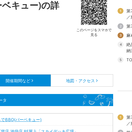
ーベキュー)の詳
第
1
／
第
2
このページをスマホで
見る
麻
3
絶
4
納
T
5
開催期間など
地図・アクセス
ータ
第
1
でBBQ(バーベキュー)
／
貨店 池袋店 8F屋上「スカイデッキ広場」