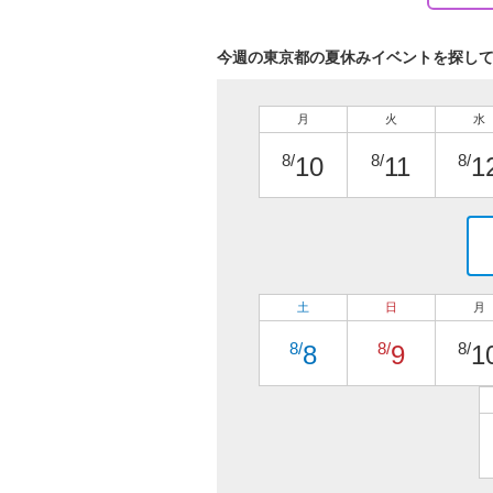
今週の東京都の夏休みイベントを探し
月
火
水
8/
8/
8/
10
11
1
土
日
月
8/
8/
8/
8
9
1