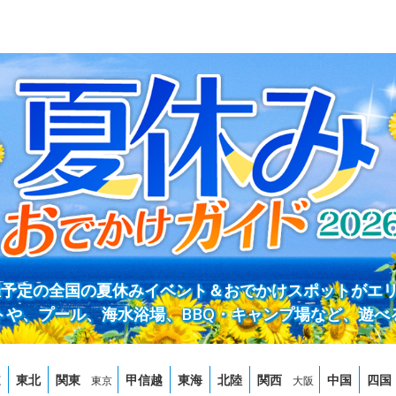
開催予定の全国の夏休みイベント＆おでかけスポットがエ
トや、プール、海水浴場、BBQ・キャンプ場など、遊べ
道
東北
関東
甲信越
東海
北陸
関西
中国
四国
東京
大阪