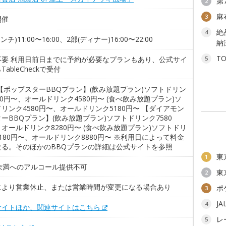
第
2
麻
3
開催
絶
4
ンチ)11:00〜16:00、2部(ディナー)16:00〜22:00
納
T
不要 利用日前日までに予約が必要なプランもあり、公式サイ
5
TableCheckで受付
【ポップスターBBQプラン】(飲み放題プラン)ソフトドリン
80円〜、オールドリンク4580円〜 (食べ飲み放題プラン)ソ
リンク4580円〜、オールドリンク5180円〜 【ダイアモン
ーBBQプラン】(飲み放題プラン)ソフトドリンク7580
オールドリンク8280円〜 (食べ飲み放題プラン)ソフトドリ
180円〜、オールドリンク8880円〜 ※利用日によって料金
なる。そのほかのBBQプランの詳細は公式サイトを参照
東
1
歳未満へのアルコール提供不可
東
2
により営業休止、または営業時間が変更になる場合あり
ポ
3
J
4
サイトほか、関連サイトはこちら
レ
5