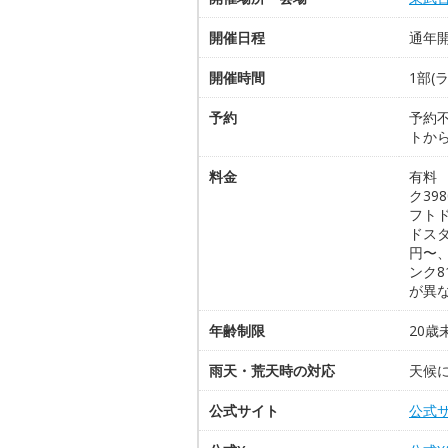
開催日程
通年
開催時間
1部(ラ
予約
予約
トから
料金
有料 
ク39
フトド
ドスタ
円〜、
ンク8
が異
年齢制限
20
雨天・荒天時の対応
天候
公式サイト
公式