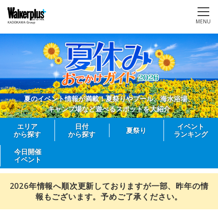
MENU
夏のイベント情報が満載！夏祭りやプール、海水浴場、
キャンプ場など遊べるスポットを大紹介
エリア
日付
イベント
夏祭り
から探す
から探す
ランキング
今日開催
イベント
2026年情報へ順次更新しておりますが一部、昨年の情
報もございます。予めご了承ください。