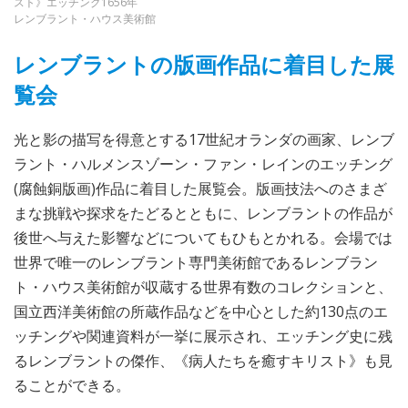
スト》エッチング1656年
レンブラント・ハウス美術館
レンブラントの版画作品に着目した展
覧会
光と影の描写を得意とする17世紀オランダの画家、レンブ
ラント・ハルメンスゾーン・ファン・レインのエッチング
(腐蝕銅版画)作品に着目した展覧会。版画技法へのさまざ
まな挑戦や探求をたどるとともに、レンブラントの作品が
後世へ与えた影響などについてもひもとかれる。会場では
世界で唯一のレンブラント専門美術館であるレンブラン
ト・ハウス美術館が収蔵する世界有数のコレクションと、
国立西洋美術館の所蔵作品などを中心とした約130点のエ
ッチングや関連資料が一挙に展示され、エッチング史に残
るレンブラントの傑作、《病人たちを癒すキリスト》も見
ることができる。