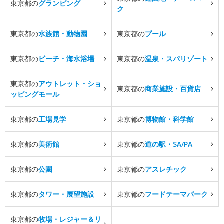
東京都の
グランピング
ク
東京都の
水族館・動物園
東京都の
プール
東京都の
ビーチ・海水浴場
東京都の
温泉・スパリゾート
東京都の
アウトレット・ショ
東京都の
商業施設・百貨店
ッピングモール
東京都の
工場見学
東京都の
博物館・科学館
東京都の
美術館
東京都の
道の駅・SA/PA
東京都の
公園
東京都の
アスレチック
東京都の
タワー・展望施設
東京都の
フードテーマパーク
東京都の
牧場・レジャー＆リ