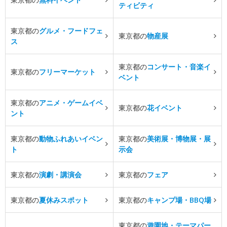
ティビティ
東京都の
グルメ・フードフェ
東京都の
物産展
ス
東京都の
コンサート・音楽イ
東京都の
フリーマーケット
ベント
東京都の
アニメ・ゲームイベ
東京都の
花イベント
ント
東京都の
動物ふれあいイベン
東京都の
美術展・博物展・展
ト
示会
東京都の
演劇・講演会
東京都の
フェア
東京都の
夏休みスポット
東京都の
キャンプ場・BBQ場
東京都の
遊園地・テーマパー