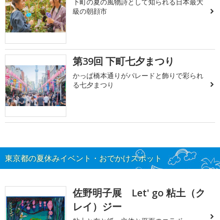
下町の夏の風物詩として知られる日本最大
級の朝顔市
第39回 下町七夕まつり
かっぱ橋本通りがパレードと飾りで彩られ
る七夕まつり
東京都の夏休みイベント・おでかけスポット
佐野明子展 Let' go 粘土（ク
レイ）ジー