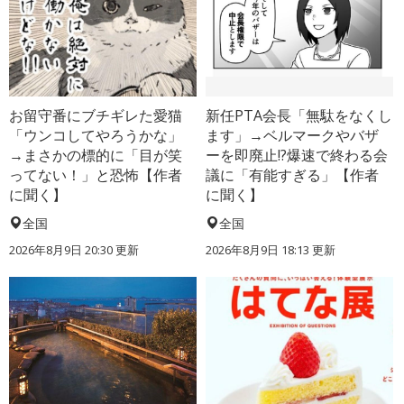
お留守番にブチギレた愛猫
新任PTA会長「無駄をなくし
「ウンコしてやろうかな」
ます」→ベルマークやバザ
→まさかの標的に「目が笑
ーを即廃止!?爆速で終わる会
ってない！」と恐怖【作者
議に「有能すぎる」【作者
に聞く】
に聞く】
全国
全国
2026年8月9日 20:30
更新
2026年8月9日 18:13
更新