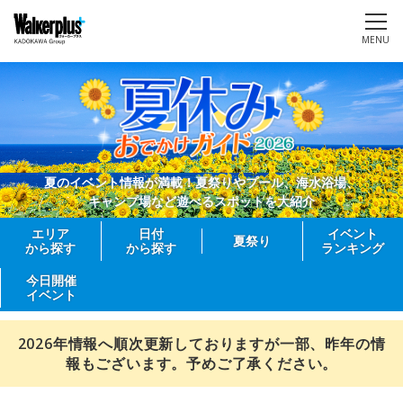
MENU
夏のイベント情報が満載！夏祭りやプール、海水浴場、
キャンプ場など遊べるスポットを大紹介
エリア
日付
イベント
夏祭り
から探す
から探す
ランキング
今日開催
イベント
2026年情報へ順次更新しておりますが一部、昨年の情
報もございます。予めご了承ください。