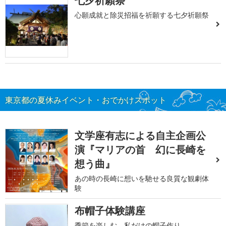
七夕祈願祭
心願成就と除災招福を祈願する七夕祈願祭
東京都の夏休みイベント・おでかけスポット
文学座有志による自主企画公
演『マリアの首 幻に長崎を
想う曲』
あの時の長崎に想いを馳せる良質な観劇体
験
布帽子体験講座
季節を楽しむ、私だけの帽子作り