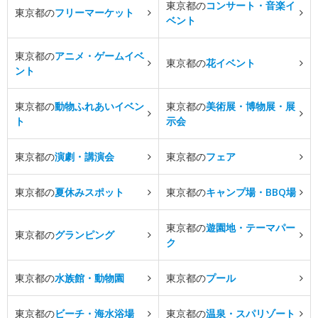
東京都の
コンサート・音楽イ
東京都の
フリーマーケット
ベント
東京都の
アニメ・ゲームイベ
東京都の
花イベント
ント
東京都の
動物ふれあいイベン
東京都の
美術展・博物展・展
ト
示会
東京都の
演劇・講演会
東京都の
フェア
東京都の
夏休みスポット
東京都の
キャンプ場・BBQ場
東京都の
遊園地・テーマパー
東京都の
グランピング
ク
東京都の
水族館・動物園
東京都の
プール
東京都の
ビーチ・海水浴場
東京都の
温泉・スパリゾート