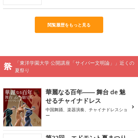
閲覧履歴をもっと見る
「東洋学園大学 公開講座「サイバー文明論」」近くの
夏祭り
華麗なる百年―― 舞台 de 魅
せるチャイナドレス
中国舞踊、楽器演奏、チャイナドレスショ
ー
第22回 エドモント夏まつり