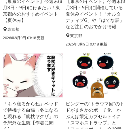
【東京のイベント】今週末(8
【東京のイベント】今週末(8
月8日～9日)に行きたい！東
月8日～9日)に開催している
京都内のおすすめイベント
夏休みイベント！「オルタ
【夏休み】
ナティブG」や「はてな展」
など注目のおでかけ情報
東京都
東京都
2026年8月9日 03:18
更新
2026年8月9日 03:18
更新
「もう寝るからね」ベッド
ピングーの“トラウマ回”のト
で待機する白猫→冬になる
ドがまさかのポーチ化！か
と現れる「腕枕ヤクザ」の
ぷえぼ限定カプセルトイに
予想外な生態【作者に聞
「スマホストラップ」と
く】
「フェイスポーチ」全10種