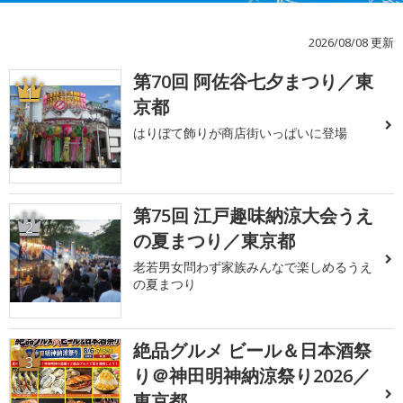
2026/08/08 更新
第70回 阿佐谷七夕まつり／東
1
京都
はりぼて飾りが商店街いっぱいに登場
第75回 江戸趣味納涼大会うえ
2
の夏まつり／東京都
老若男女問わず家族みんなで楽しめるうえ
の夏まつり
絶品グルメ ビール＆日本酒祭
3
り＠神田明神納涼祭り2026／
東京都