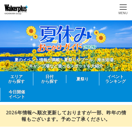
MENU
夏のイベント情報が満載！夏祭りやプール、海水浴場、
キャンプ場など遊べるスポットを大紹介
エリア
日付
イベント
夏祭り
から探す
から探す
ランキング
今日開催
イベント
2026年情報へ順次更新しておりますが一部、昨年の情
報もございます。予めご了承ください。