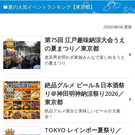
夏の人気イベントランキング【東京都】
2026/08/06 更新
第75回 江戸趣味納涼大会うえ
1
の夏まつり／東京都
老若男女問わず家族みんなで楽しめるうえ
の夏まつり
絶品グルメ ビール＆日本酒祭
2
り＠神田明神納涼祭り2026／
東京都
絶品グルメ屋台と美味しいビールが大集
合！
TOKYO レインボー夏祭り／
3