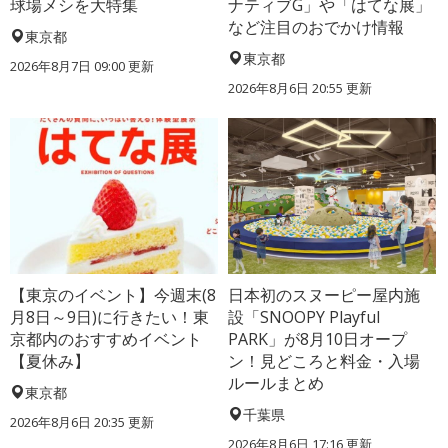
球場メシを大特集
ナティブG」や「はてな展」
など注目のおでかけ情報
東京都
東京都
2026年8月7日 09:00
更新
2026年8月6日 20:55
更新
【東京のイベント】今週末(8
日本初のスヌーピー屋内施
月8日～9日)に行きたい！東
設「SNOOPY Playful
京都内のおすすめイベント
PARK」が8月10日オープ
【夏休み】
ン！見どころと料金・入場
ルールまとめ
東京都
千葉県
2026年8月6日 20:35
更新
2026年8月6日 17:16
更新