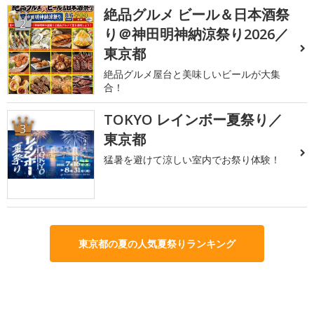
絶品グルメ ビール＆日本酒祭
2
り＠神田明神納涼祭り2026／
東京都
絶品グルメ屋台と美味しいビールが大集
合！
TOKYO レインボー夏祭り／
3
東京都
猛暑を避けて涼しい室内でお祭り体験！
東京都の夏の人気夏祭りランキング