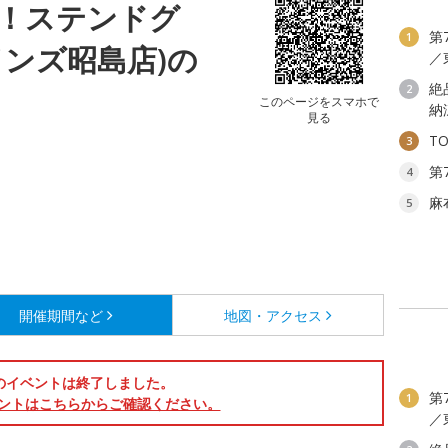
！ステンドグ
第
1
インズ昭島店)の
／
絶
2
このページをスマホで
納
見る
T
3
第
4
麻
5
開催期間など
地図・アクセス
のイベントは終了しました。
第
1
ントはこちらからご確認ください。
／