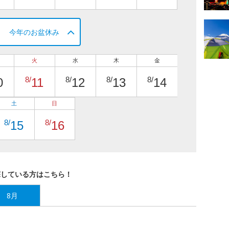
今年のお盆休み
火
水
木
金
8/
8/
8/
8/
0
11
12
13
14
土
日
8/
8/
15
16
探している方はこちら！
8月