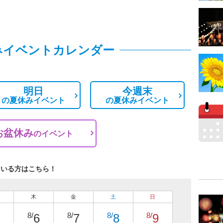
みイベントカレンダー
明日
今週末
の
夏休みイベント
の
夏休みイベント
お盆休み
の
イベント
ている方はこちら！
木
金
土
日
8/
8/
8/
8/
6
7
8
9