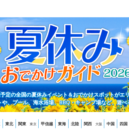
開催予定の全国の夏休みイベント＆おでかけスポットがエ
トや、プール、海水浴場、BBQ・キャンプ場など、遊べ
道
東北
関東
甲信越
東海
北陸
関西
中国
四国
東京
大阪