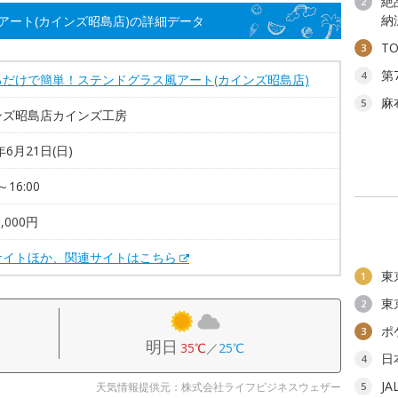
絶
2
納
アート(カインズ昭島店)の詳細データ
T
3
第
4
るだけで簡単！ステンドグラス風アート(カインズ昭島店)
麻
5
ンズ昭島店カインズ工房
年6月21日(日)
～16:00
,000円
サイトほか、関連サイトはこちら
東
1
東
2
ポ
3
明日
35℃
／
25℃
日
4
J
天気情報提供元：株式会社ライフビジネスウェザー
5