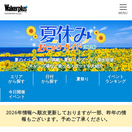
MENU
夏のイベント情報が満載！夏祭りやプール、海水浴場、
キャンプ場など遊べるスポットを大紹介
エリア
日付
イベント
夏祭り
から探す
から探す
ランキング
今日開催
イベント
2026年情報へ順次更新しておりますが一部、昨年の情
報もございます。予めご了承ください。