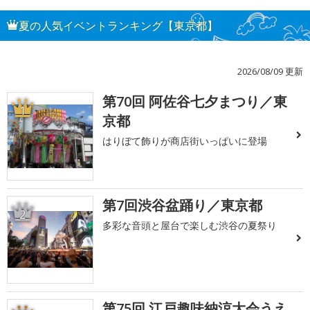
夏の人気イベントランキング【東京都】
2026/08/09 更新
第70回 阿佐谷七夕まつり／東
1
京都
はりぼて飾りが商店街いっぱいに登場
第7回渋谷盆踊り／東京都
2
多彩な音頭と屋台で楽しむ渋谷の夏祭り
第75回 江戸趣味納涼大会うえ