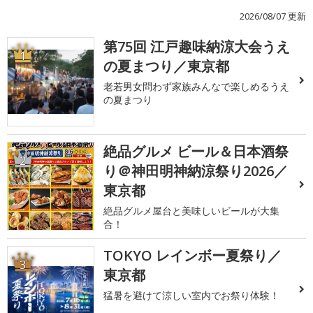
2026/08/07 更新
第75回 江戸趣味納涼大会うえ
1
の夏まつり／東京都
老若男女問わず家族みんなで楽しめるうえ
の夏まつり
絶品グルメ ビール＆日本酒祭
2
り＠神田明神納涼祭り2026／
東京都
絶品グルメ屋台と美味しいビールが大集
合！
TOKYO レインボー夏祭り／
3
東京都
猛暑を避けて涼しい室内でお祭り体験！