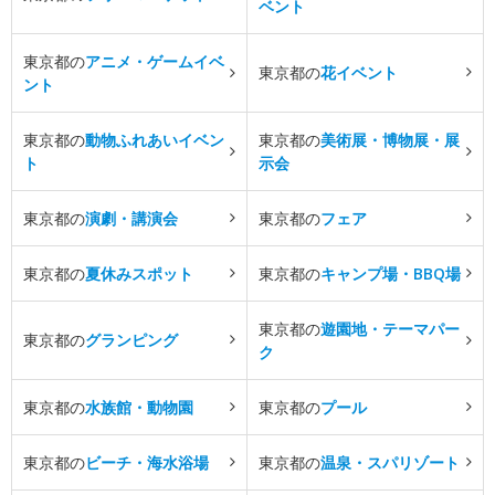
ベント
東京都の
アニメ・ゲームイベ
東京都の
花イベント
ント
東京都の
動物ふれあいイベン
東京都の
美術展・博物展・展
ト
示会
東京都の
演劇・講演会
東京都の
フェア
東京都の
夏休みスポット
東京都の
キャンプ場・BBQ場
東京都の
遊園地・テーマパー
東京都の
グランピング
ク
東京都の
水族館・動物園
東京都の
プール
東京都の
ビーチ・海水浴場
東京都の
温泉・スパリゾート