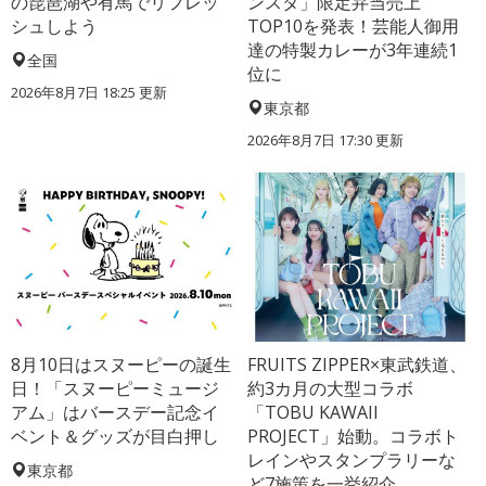
の琵琶湖や有馬でリフレッ
ンスタ」限定弁当売上
シュしよう
TOP10を発表！芸能人御用
達の特製カレーが3年連続1
全国
位に
2026年8月7日 18:25
更新
東京都
2026年8月7日 17:30
更新
8月10日はスヌーピーの誕生
FRUITS ZIPPER×東武鉄道、
日！「スヌーピーミュージ
約3カ月の大型コラボ
アム」はバースデー記念イ
「TOBU KAWAII
ベント＆グッズが目白押し
PROJECT」始動。コラボト
レインやスタンプラリーな
東京都
ど7施策を一挙紹介