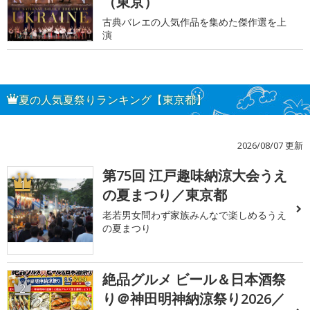
（東京）
古典バレエの人気作品を集めた傑作選を上
演
夏の人気夏祭りランキング【東京都】
2026/08/07 更新
第75回 江戸趣味納涼大会うえ
1
の夏まつり／東京都
老若男女問わず家族みんなで楽しめるうえ
の夏まつり
絶品グルメ ビール＆日本酒祭
2
り＠神田明神納涼祭り2026／