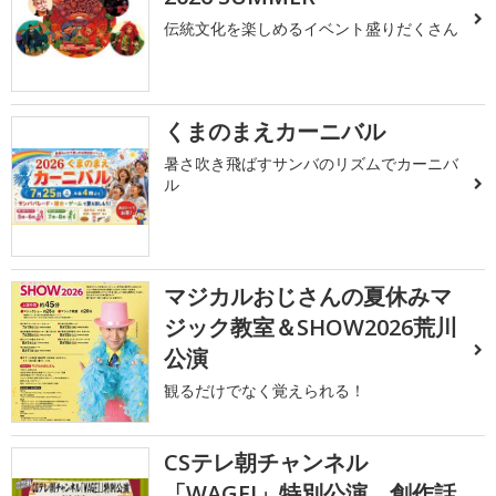
伝統文化を楽しめるイベント盛りだくさん
くまのまえカーニバル
暑さ吹き飛ばすサンバのリズムでカーニバ
ル
マジカルおじさんの夏休みマ
ジック教室＆SHOW2026荒川
公演
観るだけでなく覚えられる！
CSテレ朝チャンネル
「WAGEI」特別公演 創作話