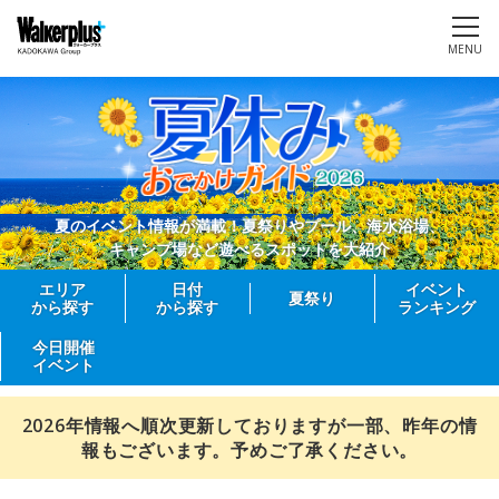
MENU
夏のイベント情報が満載！夏祭りやプール、海水浴場、
キャンプ場など遊べるスポットを大紹介
エリア
日付
イベント
夏祭り
から探す
から探す
ランキング
今日開催
イベント
2026年情報へ順次更新しておりますが一部、昨年の情
報もございます。予めご了承ください。