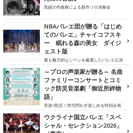
気鋭の作曲家による新作ソロ演奏会
NBAバレエ団が贈る「はじめ
てのバレエ」チャイコフスキ
ー 眠れる森の美女 ダイジ
ェスト版
最も魅力的なシーンを厳選したバレエ公演
～プロの声楽家が贈る～ 名曲
ファミリーコンサートとコミ
ック防災音楽劇「御近所絆物
語」
音楽×防災！世代問わず楽しめる特別企画
ウクライナ国立バレエ「スペ
シャル・セレクション2026」