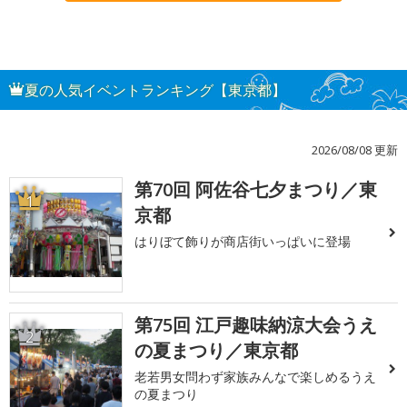
夏の人気イベントランキング【東京都】
2026/08/08 更新
第70回 阿佐谷七夕まつり／東
1
京都
はりぼて飾りが商店街いっぱいに登場
第75回 江戸趣味納涼大会うえ
2
の夏まつり／東京都
老若男女問わず家族みんなで楽しめるうえ
の夏まつり