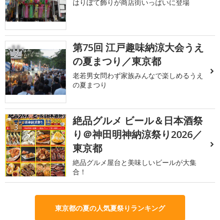
はりぼて飾りが商店街いっぱいに登場
第75回 江戸趣味納涼大会うえ
2
の夏まつり／東京都
老若男女問わず家族みんなで楽しめるうえ
の夏まつり
絶品グルメ ビール＆日本酒祭
3
り＠神田明神納涼祭り2026／
東京都
絶品グルメ屋台と美味しいビールが大集
合！
東京都の夏の人気夏祭りランキング