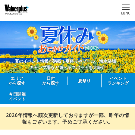
MENU
夏のイベント情報が満載！夏祭りやプール、海水浴場、
キャンプ場など遊べるスポットを大紹介
エリア
日付
イベント
夏祭り
から探す
から探す
ランキング
今日開催
イベント
2026年情報へ順次更新しておりますが一部、昨年の情
報もございます。予めご了承ください。