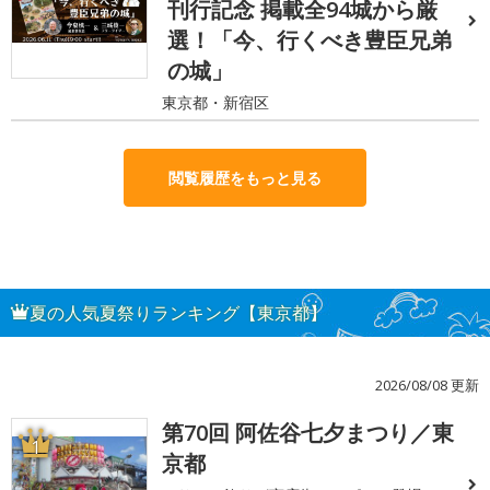
刊行記念 掲載全94城から厳
選！「今、行くべき豊臣兄弟
の城」
東京都・新宿区
閲覧履歴をもっと見る
夏の人気夏祭りランキング【東京都】
2026/08/08 更新
第70回 阿佐谷七夕まつり／東
1
京都