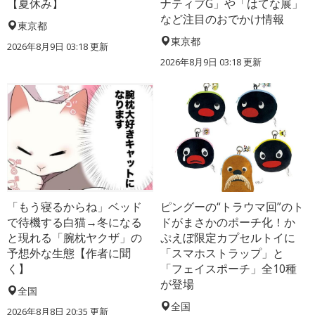
【夏休み】
ナティブG」や「はてな展」
など注目のおでかけ情報
東京都
東京都
2026年8月9日 03:18
更新
2026年8月9日 03:18
更新
「もう寝るからね」ベッド
ピングーの“トラウマ回”のト
で待機する白猫→冬になる
ドがまさかのポーチ化！か
と現れる「腕枕ヤクザ」の
ぷえぼ限定カプセルトイに
予想外な生態【作者に聞
「スマホストラップ」と
く】
「フェイスポーチ」全10種
が登場
全国
全国
2026年8月8日 20:35
更新