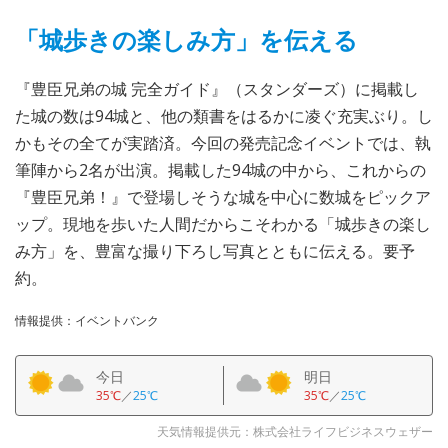
「城歩きの楽しみ方」を伝える
『豊臣兄弟の城 完全ガイド』（スタンダーズ）に掲載し
た城の数は94城と、他の類書をはるかに凌ぐ充実ぶり。し
かもその全てが実踏済。今回の発売記念イベントでは、執
筆陣から2名が出演。掲載した94城の中から、これからの
『豊臣兄弟！』で登場しそうな城を中心に数城をピックア
ップ。現地を歩いた人間だからこそわかる「城歩きの楽し
み方」を、豊富な撮り下ろし写真とともに伝える。要予
約。
情報提供：イベントバンク
今日
明日
35℃
／
25℃
35℃
／
25℃
天気情報提供元：株式会社ライフビジネスウェザー