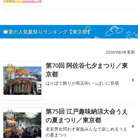
夏の人気夏祭りランキング【東京都】
2026/08/08 更新
第70回 阿佐谷七夕まつり／東
1
京都
はりぼて飾りが商店街いっぱいに登場
第75回 江戸趣味納涼大会うえ
2
の夏まつり／東京都
老若男女問わず家族みんなで楽しめるうえ
の夏まつり