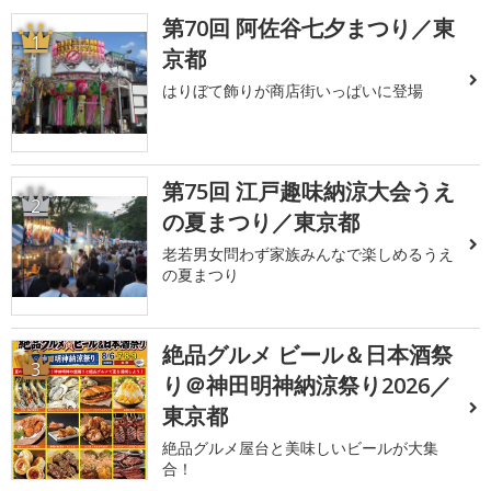
第70回 阿佐谷七夕まつり／東
1
京都
はりぼて飾りが商店街いっぱいに登場
第75回 江戸趣味納涼大会うえ
2
の夏まつり／東京都
老若男女問わず家族みんなで楽しめるうえ
の夏まつり
絶品グルメ ビール＆日本酒祭
3
り＠神田明神納涼祭り2026／
東京都
絶品グルメ屋台と美味しいビールが大集
合！