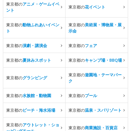
東京都の
アニメ・ゲームイベ
東京都の
花イベント
ント
東京都の
動物ふれあいイベン
東京都の
美術展・博物展・展
ト
示会
東京都の
演劇・講演会
東京都の
フェア
東京都の
夏休みスポット
東京都の
キャンプ場・BBQ場
東京都の
遊園地・テーマパー
東京都の
グランピング
ク
東京都の
水族館・動物園
東京都の
プール
東京都の
ビーチ・海水浴場
東京都の
温泉・スパリゾート
東京都の
アウトレット・ショ
東京都の
商業施設・百貨店
ッピングモール