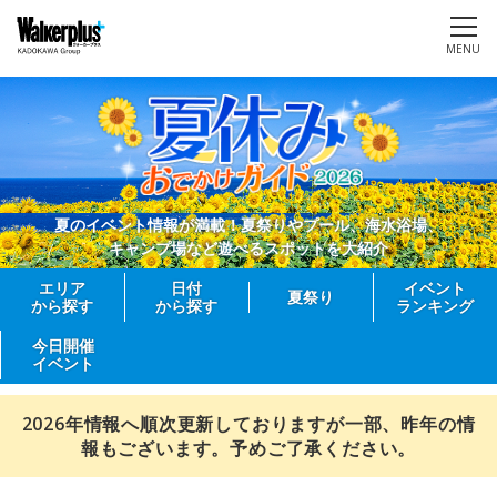
MENU
夏のイベント情報が満載！夏祭りやプール、海水浴場、
キャンプ場など遊べるスポットを大紹介
エリア
日付
イベント
夏祭り
から探す
から探す
ランキング
今日開催
イベント
2026年情報へ順次更新しておりますが一部、昨年の情
報もございます。予めご了承ください。