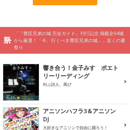
「『豊臣兄弟の城 完全ガイド』刊行記念 掲載全94城
から厳選！「今、行くべき豊臣兄弟の城」」近くの夏
祭り
響き合う！金子みすゞポエト
リーリーディング
叫ぶ詩人、再び
アニソンハフラ3＆アニソン
DJ
大好きなアニソンで自由に踊ろう！