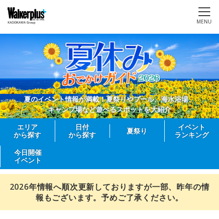
MENU
夏のイベント情報が満載！夏祭りやプール、海水浴場、
キャンプ場など遊べるスポットを大紹介
エリア
日付
イベント
夏祭り
から探す
から探す
ランキング
今日開催
イベント
2026年情報へ順次更新しておりますが一部、昨年の情
報もございます。予めご了承ください。