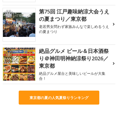
第75回 江戸趣味納涼大会うえ
2
の夏まつり／東京都
老若男女問わず家族みんなで楽しめるうえ
の夏まつり
絶品グルメ ビール＆日本酒祭
3
り＠神田明神納涼祭り2026／
東京都
絶品グルメ屋台と美味しいビールが大集
合！
東京都の夏の人気夏祭りランキング