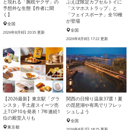
と現れる「腕枕ヤクザ」の
ぷえぼ限定カプセルトイに
予想外な生態【作者に聞
「スマホストラップ」と
く】
「フェイスポーチ」全10種
が登場
全国
全国
2026年8月8日 20:35
更新
2026年8月8日 17:22
更新
【2026最新】東京駅「グラ
関西の日帰り温泉37選！夏
ンスタ」手土産スイーツ売
の琵琶湖や有馬でリフレッ
上TOP10を発表！7年連続1
シュしよう
位の殿堂入りも
全国
東京都
2026年8月7日 18:25
更新