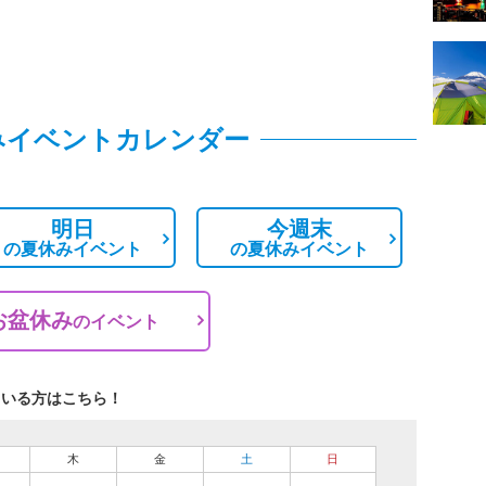
みイベントカレンダー
明日
今週末
の
夏休みイベント
の
夏休みイベント
お盆休み
の
イベント
ている方はこちら！
木
金
土
日