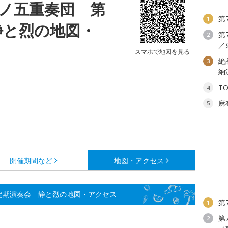
ノ五重奏団 第
第
1
静と烈の地図・
第
2
／
スマホで地図を見る
絶
3
納
T
4
麻
5
開催期間など
地図・アクセス
定期演奏会 静と烈の地図・アクセス
第
1
第
2