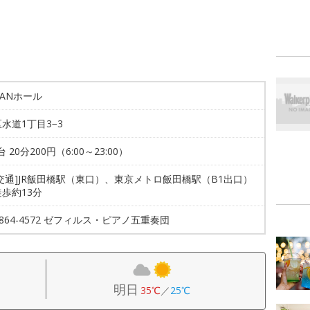
PANホール
水道1丁目3−3
台 20分200円（6:00～23:00）
交通]JR飯田橋駅（東口）、東京メトロ飯田橋駅（B1出口）
歩約13分
-6864-4572 ゼフィルス・ピアノ五重奏団
明日
35℃
／
25℃