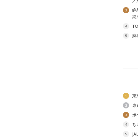
／
絶
3
納
T
4
麻
5
東
1
東
2
ポ
3
ち
4
J
5