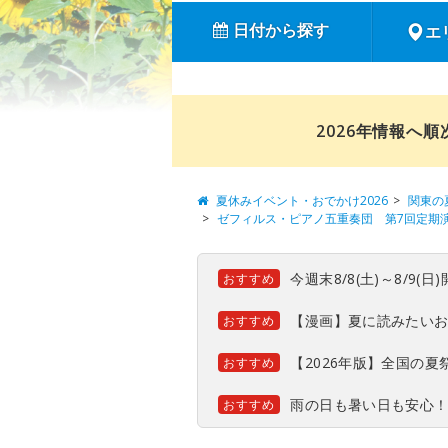
日付から探す
エ
2026年情報へ
夏休みイベント・おでかけ2026
関東の
ゼフィルス・ピアノ五重奏団 第7回定期
今週末8/8(土)～8/9
おすすめ
【漫画】夏に読みたい
おすすめ
【2026年版】全国の
おすすめ
雨の日も暑い日も安心
おすすめ