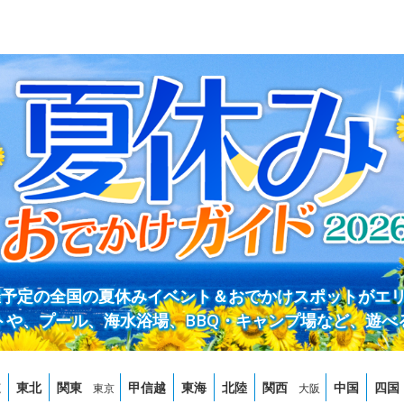
開催予定の全国の夏休みイベント＆おでかけスポットがエ
トや、プール、海水浴場、BBQ・キャンプ場など、遊べ
道
東北
関東
甲信越
東海
北陸
関西
中国
四国
東京
大阪