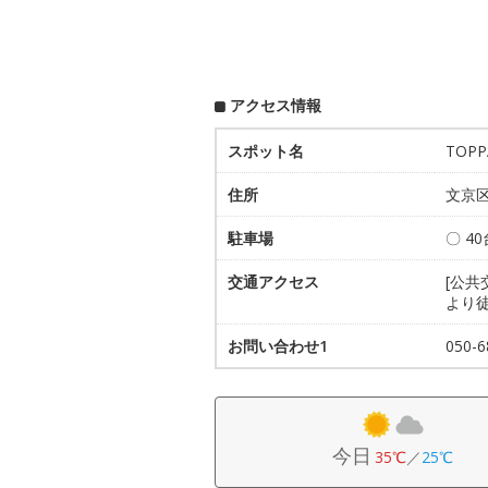
アクセス情報
スポット名
TOP
住所
文京区
駐車場
〇 40
交通アクセス
[公共
より徒
お問い合わせ1
050
今日
35℃
／
25℃