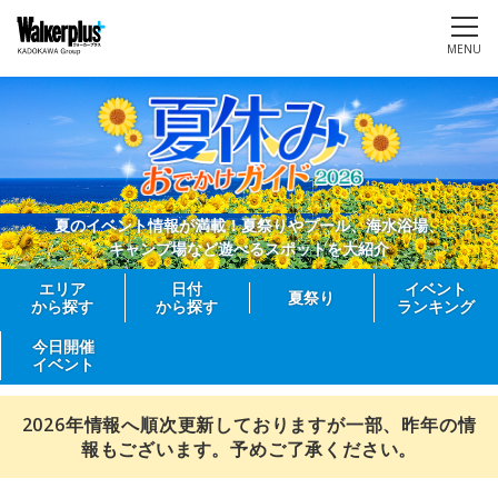
MENU
夏のイベント情報が満載！夏祭りやプール、海水浴場、
キャンプ場など遊べるスポットを大紹介
エリア
日付
イベント
夏祭り
から探す
から探す
ランキング
今日開催
イベント
2026年情報へ順次更新しておりますが一部、昨年の情
報もございます。予めご了承ください。