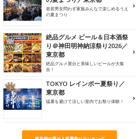
老若男女問わず家族みんなで楽しめるうえ
の夏まつり
絶品グルメ ビール＆日本酒祭
2
り＠神田明神納涼祭り2026／
東京都
絶品グルメ屋台と美味しいビールが大集
合！
TOKYO レインボー夏祭り／
3
東京都
猛暑を避けて涼しい室内でお祭り体験！
東京都の夏の人気夏祭りランキング