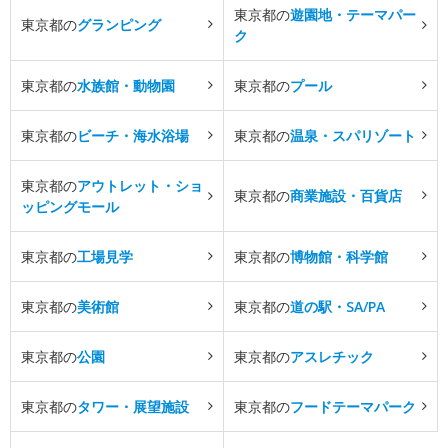
東京都の
遊園地・テーマパー
東京都の
グランピング
ク
東京都の
水族館・動物園
東京都の
プール
東京都の
ビーチ・海水浴場
東京都の
温泉・スパリゾート
東京都の
アウトレット・ショ
東京都の
商業施設・百貨店
ッピングモール
東京都の
工場見学
東京都の
博物館・科学館
東京都の
美術館
東京都の
道の駅・SA/PA
東京都の
公園
東京都の
アスレチック
東京都の
タワー・展望施設
東京都の
フードテーマパーク