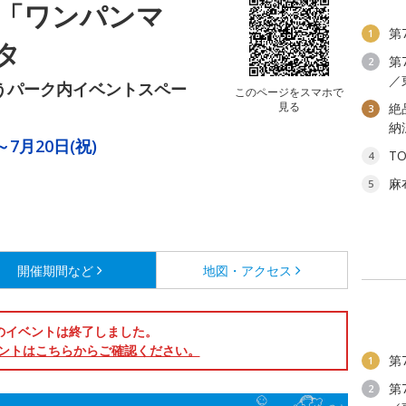
念「ワンパンマ
第
1
タ
第
2
／
ぼうパーク内イベントスペー
このページをスマホで
見る
絶
3
納
～7月20日(祝)
T
4
麻
5
開催期間など
地図・アクセス
のイベントは終了しました。
ントはこちらからご確認ください。
第
1
第
2