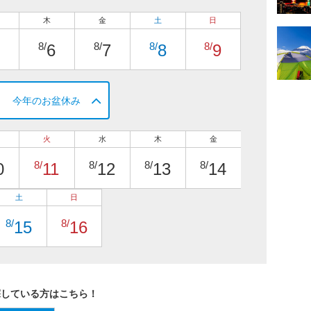
木
金
土
日
8/
8/
8/
8/
6
7
8
9
今年のお盆休み
火
水
木
金
8/
8/
8/
8/
0
11
12
13
14
土
日
8/
8/
15
16
探している方はこちら！