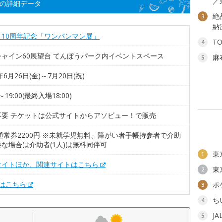
／
」の詳細データ
絶
3
納
メ10周年記念「ワンパンマン展」
T
4
シャイン60展望台 てんぼうパーク内イベントスペース
麻
5
年6月26日(金)～7月20日(祝)
0～19:00(最終入場18:00)
不要 チケットは公式サイトからアソビュー！で販売
通常券2200円 ※未就学児無料、障がい者手帳持参者で介助
な場合は介助者(1人)は無料同伴可
東
1
サイトほか、関連サイトはこちら
東
2
Xはこちら
ポ
3
ち
4
J
5