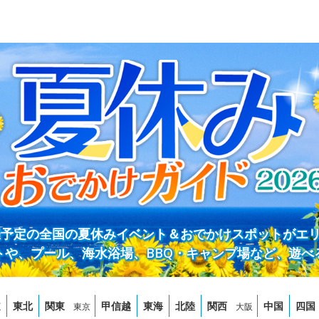
開催予定の全国の夏休みイベント＆おでかけスポットがエ
トや、プール、海水浴場、BBQ・キャンプ場など、遊べ
道
東北
関東
甲信越
東海
北陸
関西
中国
四国
東京
大阪