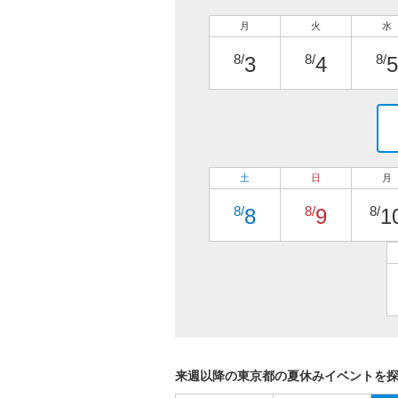
月
火
水
8/
8/
8/
3
4
5
土
日
月
8/
8/
8/
8
9
1
来週以降の東京都の夏休みイベントを