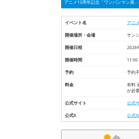
アニメ10周年記念「ワンパンマン展
イベント名
アニ
開催場所・会場
サン
開催日程
2026
開催時間
11:0
予約
予約
料金
有料 
が必要
公式サイト
公式
公式X
公式