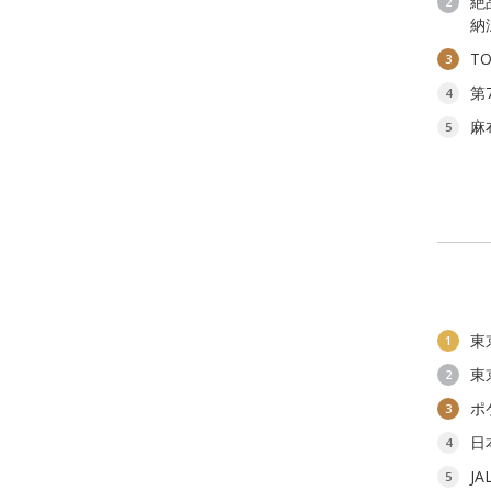
絶
2
納
T
3
第
4
麻
5
東
1
東
2
ポ
3
日
4
J
5