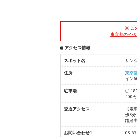
※ こ
東京都のイベ
アクセス情報
スポット名
サン
住所
東京
イン6
駐車場
〇 1
400
交通アクセス
【電
歩8分
路経由
お問い合わせ1
03-67