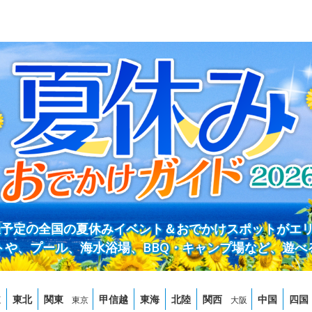
開催予定の全国の夏休みイベント＆おでかけスポットがエ
トや、プール、海水浴場、BBQ・キャンプ場など、遊べ
道
東北
関東
甲信越
東海
北陸
関西
中国
四国
東京
大阪