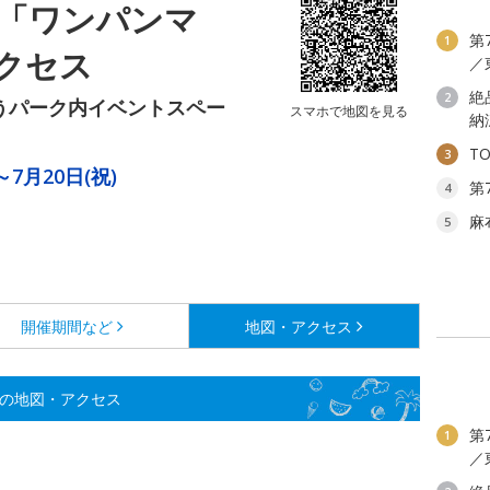
念「ワンパンマ
第
1
クセス
／
絶
2
ぼうパーク内イベントスペー
スマホで地図を見る
納
T
3
～7月20日(祝)
第
4
麻
5
開催期間など
地図・アクセス
」の地図・アクセス
第
1
／