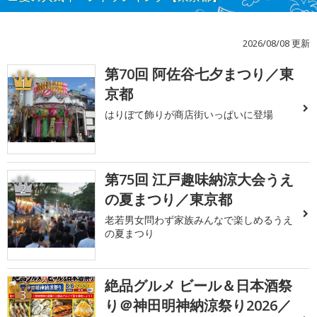
2026/08/08 更新
第70回 阿佐谷七夕まつり／東
1
京都
はりぼて飾りが商店街いっぱいに登場
第75回 江戸趣味納涼大会うえ
2
の夏まつり／東京都
老若男女問わず家族みんなで楽しめるうえ
の夏まつり
絶品グルメ ビール＆日本酒祭
3
り＠神田明神納涼祭り2026／