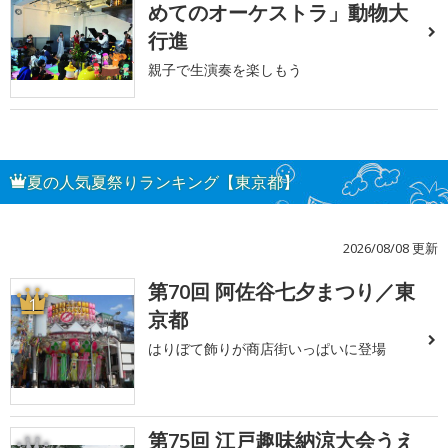
めてのオーケストラ」動物大
行進
親子で生演奏を楽しもう
夏の人気夏祭りランキング【東京都】
2026/08/08 更新
第70回 阿佐谷七夕まつり／東
1
京都
はりぼて飾りが商店街いっぱいに登場
第75回 江戸趣味納涼大会うえ