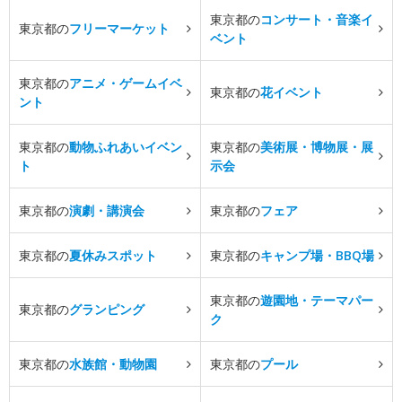
東京都の
コンサート・音楽イ
東京都の
フリーマーケット
ベント
東京都の
アニメ・ゲームイベ
東京都の
花イベント
ント
東京都の
動物ふれあいイベン
東京都の
美術展・博物展・展
ト
示会
東京都の
演劇・講演会
東京都の
フェア
東京都の
夏休みスポット
東京都の
キャンプ場・BBQ場
東京都の
遊園地・テーマパー
東京都の
グランピング
ク
東京都の
水族館・動物園
東京都の
プール