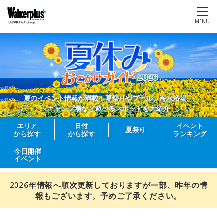
MENU
夏のイベント情報が満載！夏祭りやプール、海水浴場、
キャンプ場など遊べるスポットを大紹介
エリア
日付
イベント
夏祭り
から探す
から探す
ランキング
今日開催
イベント
2026年情報へ順次更新しておりますが一部、昨年の情
報もございます。予めご了承ください。