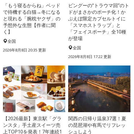
「もう寝るからね」ベッド
ピングーの“トラウマ回”のト
で待機する白猫→冬になる
ドがまさかのポーチ化！か
と現れる「腕枕ヤクザ」の
ぷえぼ限定カプセルトイに
予想外な生態【作者に聞
「スマホストラップ」と
く】
「フェイスポーチ」全10種
が登場
全国
全国
2026年8月8日 20:35
更新
2026年8月8日 17:22
更新
【2026最新】東京駅「グラ
関西の日帰り温泉37選！夏
ンスタ」手土産スイーツ売
の琵琶湖や有馬でリフレッ
上TOP10を発表！7年連続1
シュしよう