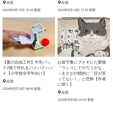
全国
全国
2026年8月10日 15:26
更新
2026年8月10日 11:00
更新
【夏の自由工作】牛乳パッ
お留守番にブチギレた愛猫
ク2個で作れるパクパクハン
「ウンコしてやろうかな」
ド【小学校全学年向け】
→まさかの標的に「目が笑
ってない！」と恐怖【作者
全国
に聞く】
2026年8月10日 08:00
更新
全国
2026年8月9日 20:30
更新