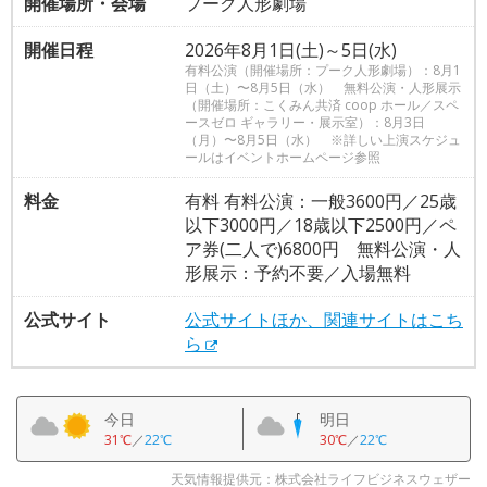
開催場所・会場
プーク人形劇場
開催日程
2026年8月1日(土)～5日(水)
有料公演（開催場所：プーク人形劇場）：8月1
日（土）〜8月5日（水） 無料公演・人形展示
（開催場所：こくみん共済 coop ホール／スペ
ースゼロ ギャラリー・展示室）：8月3日
（月）〜8月5日（水） ※詳しい上演スケジュ
ールはイベントホームページ参照
料金
有料 有料公演：一般3600円／25歳
以下3000円／18歳以下2500円／ペ
ア券(二人で)6800円 無料公演・人
形展示：予約不要／入場無料
公式サイト
公式サイトほか、関連サイトはこち
ら
今日
明日
31℃
／
22℃
30℃
／
22℃
天気情報提供元：株式会社ライフビジネスウェザー