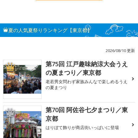
夏の人気夏祭りランキング【東京都】
2026/08/10 更新
第75回 江戸趣味納涼大会うえ
1
の夏まつり／東京都
老若男女問わず家族みんなで楽しめるうえ
の夏まつり
第70回 阿佐谷七夕まつり／東
2
京都
はりぼて飾りが商店街いっぱいに登場