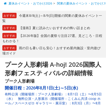
夏休みイベント・おでかけ2026
関東の夏休みイベント・おでかけ
今週末8/8(土)～8/9(日)開催の関東の夏休みイベント一
おすすめ
覧
【漫画】夏に読みたいおすすめの怖い話まとめ
おすすめ
【2026年版】全国の夏祭り注目27選。見どころ・日程
おすすめ
もわかる！
雨の日も暑い日も安心！おすすめ屋内施設・室内遊び
おすすめ
場ガイド
プーク人形劇場 A-hoj! 2026国際人
形劇フェスティバルの詳細情報
プーク人形劇場
開催日程：
2026年8月1日(土)～5日(水)
有料公演（開催場所：プーク人形劇場）：8月1日（土）〜8月5日
（水） 無料公演・人形展示（開催場所：こくみん共済 coop ホ
ール／スペースゼロ ギャラリー・展示室）：8月3日（月）〜8月