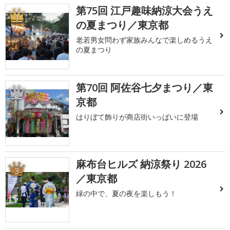
第75回 江戸趣味納涼大会うえ
1
の夏まつり／東京都
老若男女問わず家族みんなで楽しめるうえ
の夏まつり
第70回 阿佐谷七夕まつり／東
2
京都
はりぼて飾りが商店街いっぱいに登場
麻布台ヒルズ 納涼祭り 2026
3
／東京都
緑の中で、夏の夜を楽しもう！