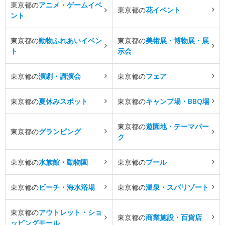
東京都の
アニメ・ゲームイベ
東京都の
花イベント
ント
東京都の
動物ふれあいイベン
東京都の
美術展・博物展・展
ト
示会
東京都の
演劇・講演会
東京都の
フェア
東京都の
夏休みスポット
東京都の
キャンプ場・BBQ場
東京都の
遊園地・テーマパー
東京都の
グランピング
ク
東京都の
水族館・動物園
東京都の
プール
東京都の
ビーチ・海水浴場
東京都の
温泉・スパリゾート
東京都の
アウトレット・ショ
東京都の
商業施設・百貨店
ッピングモール