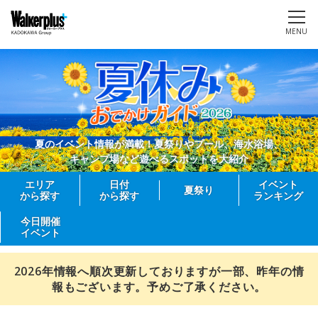
MENU
夏のイベント情報が満載！夏祭りやプール、海水浴場、
キャンプ場など遊べるスポットを大紹介
エリア
日付
イベント
夏祭り
から探す
から探す
ランキング
今日開催
イベント
2026年情報へ順次更新しておりますが一部、昨年の情
報もございます。予めご了承ください。