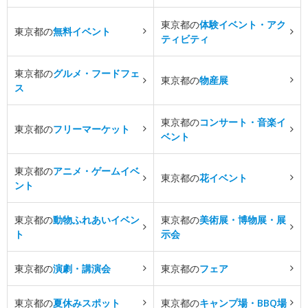
東京都の
体験イベント・アク
東京都の
無料イベント
ティビティ
東京都の
グルメ・フードフェ
東京都の
物産展
ス
東京都の
コンサート・音楽イ
東京都の
フリーマーケット
ベント
東京都の
アニメ・ゲームイベ
東京都の
花イベント
ント
東京都の
動物ふれあいイベン
東京都の
美術展・博物展・展
ト
示会
東京都の
演劇・講演会
東京都の
フェア
東京都の
夏休みスポット
東京都の
キャンプ場・BBQ場