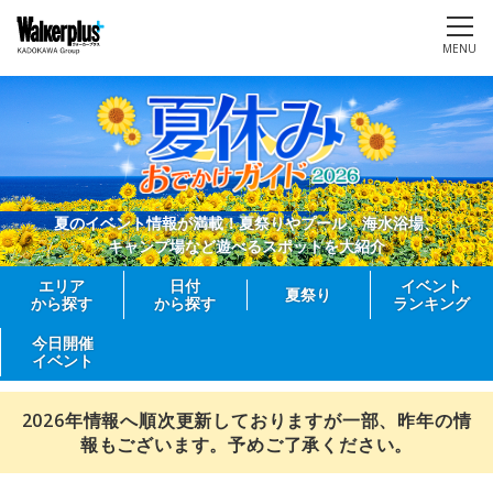
MENU
夏のイベント情報が満載！夏祭りやプール、海水浴場、
キャンプ場など遊べるスポットを大紹介
エリア
日付
イベント
夏祭り
から探す
から探す
ランキング
今日開催
イベント
2026年情報へ順次更新しておりますが一部、昨年の情
報もございます。予めご了承ください。