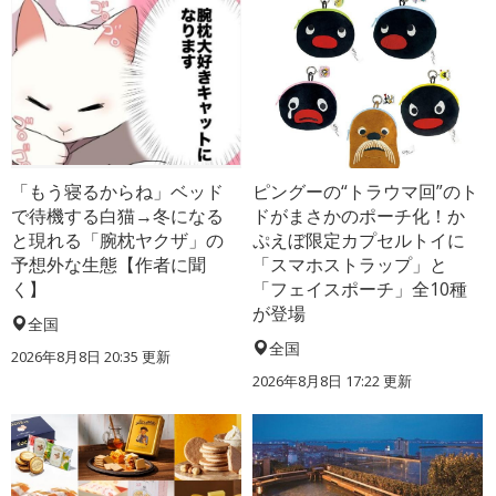
「もう寝るからね」ベッド
ピングーの“トラウマ回”のト
で待機する白猫→冬になる
ドがまさかのポーチ化！か
と現れる「腕枕ヤクザ」の
ぷえぼ限定カプセルトイに
予想外な生態【作者に聞
「スマホストラップ」と
く】
「フェイスポーチ」全10種
が登場
全国
全国
2026年8月8日 20:35
更新
2026年8月8日 17:22
更新