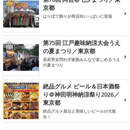
1
京都
はりぼて飾りが商店街いっぱいに登場
第75回 江戸趣味納涼大会うえ
2
の夏まつり／東京都
老若男女問わず家族みんなで楽しめるうえ
の夏まつり
絶品グルメ ビール＆日本酒祭
3
り＠神田明神納涼祭り2026／
東京都
絶品グルメ屋台と美味しいビールが大集
合！