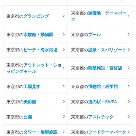
東京都の
遊園地・テーマパー
東京都の
グランピング
ク
東京都の
水族館・動物園
東京都の
プール
東京都の
ビーチ・海水浴場
東京都の
温泉・スパリゾート
東京都の
アウトレット・ショ
東京都の
商業施設・百貨店
ッピングモール
東京都の
工場見学
東京都の
博物館・科学館
東京都の
美術館
東京都の
道の駅・SA/PA
東京都の
公園
東京都の
アスレチック
東京都の
タワー・展望施設
東京都の
フードテーマパーク