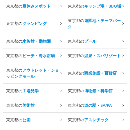
東京都の
夏休みスポット
東京都の
キャンプ場・BBQ場
東京都の
遊園地・テーマパー
東京都の
グランピング
ク
東京都の
水族館・動物園
東京都の
プール
東京都の
ビーチ・海水浴場
東京都の
温泉・スパリゾート
東京都の
アウトレット・ショ
東京都の
商業施設・百貨店
ッピングモール
東京都の
工場見学
東京都の
博物館・科学館
東京都の
美術館
東京都の
道の駅・SA/PA
東京都の
公園
東京都の
アスレチック