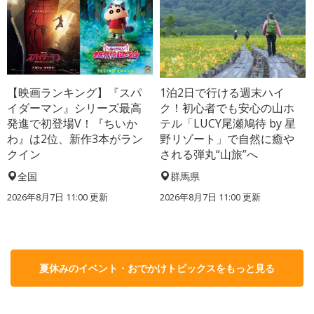
【映画ランキング】『スパ
1泊2日で行ける週末ハイ
イダーマン』シリーズ最高
ク！初心者でも安心の山ホ
発進で初登場V！『ちいか
テル「LUCY尾瀬鳩待 by 星
わ』は2位、新作3本がラン
野リゾート」で自然に癒や
クイン
される弾丸“山旅”へ
全国
群馬県
2026年8月7日 11:00
更新
2026年8月7日 11:00
更新
夏休みのイベント・おでかけトピックスをもっと見る