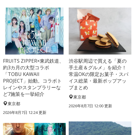
FRUITS ZIPPER×東武鉄道、
渋谷駅周辺で買える「夏の
約3カ月の大型コラボ
手土産＆グルメ」を紹介！
「TOBU KAWAII
常温OKの限定お菓子・スパ
PROJECT」始動。コラボト
イス総菜・最新ポップアッ
レインやスタンプラリーな
プまとめ
ど7施策を一挙紹介
東京都
東京都
2026年8月7日 12:00
更新
2026年8月7日 12:24
更新