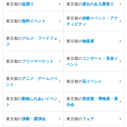
東京都の
盆踊り
東京都の
屋台のある夏祭り
東京都の
体験イベント・アク
東京都の
無料イベント
ティビティ
東京都の
グルメ・フードフェ
東京都の
物産展
ス
東京都の
コンサート・音楽イ
東京都の
フリーマーケット
ベント
東京都の
アニメ・ゲームイベ
東京都の
花イベント
ント
東京都の
動物ふれあいイベン
東京都の
美術展・博物展・展
ト
示会
東京都の
演劇・講演会
東京都の
フェア