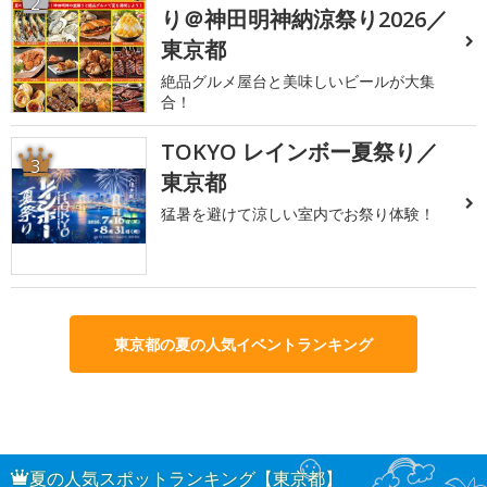
2
り＠神田明神納涼祭り2026／
東京都
絶品グルメ屋台と美味しいビールが大集
合！
TOKYO レインボー夏祭り／
3
東京都
猛暑を避けて涼しい室内でお祭り体験！
東京都の夏の人気イベントランキング
夏の人気スポットランキング【東京都】