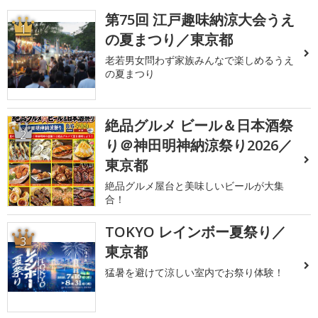
第75回 江戸趣味納涼大会うえ
1
の夏まつり／東京都
老若男女問わず家族みんなで楽しめるうえ
の夏まつり
絶品グルメ ビール＆日本酒祭
2
り＠神田明神納涼祭り2026／
東京都
絶品グルメ屋台と美味しいビールが大集
合！
TOKYO レインボー夏祭り／
3
東京都
猛暑を避けて涼しい室内でお祭り体験！