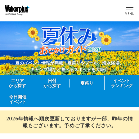
MENU
夏のイベント情報が満載！夏祭りやプール、海水浴場、
キャンプ場など遊べるスポットを大紹介
エリア
日付
イベント
夏祭り
から探す
から探す
ランキング
今日開催
イベント
2026年情報へ順次更新しておりますが一部、昨年の情
報もございます。予めご了承ください。