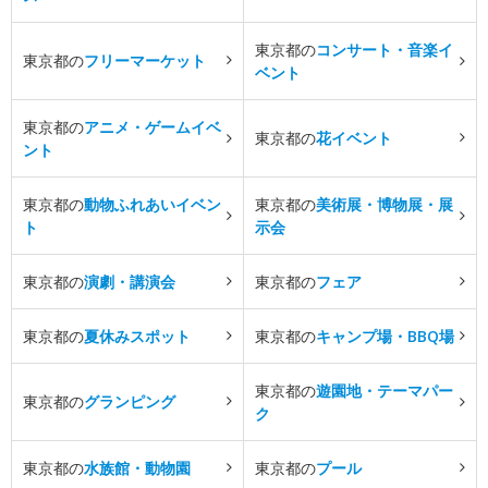
東京都の
コンサート・音楽イ
東京都の
フリーマーケット
ベント
東京都の
アニメ・ゲームイベ
東京都の
花イベント
ント
東京都の
動物ふれあいイベン
東京都の
美術展・博物展・展
ト
示会
東京都の
演劇・講演会
東京都の
フェア
東京都の
夏休みスポット
東京都の
キャンプ場・BBQ場
東京都の
遊園地・テーマパー
東京都の
グランピング
ク
東京都の
水族館・動物園
東京都の
プール