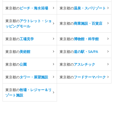
東京都の
ビーチ・海水浴場
東京都の
温泉・スパリゾート
東京都の
アウトレット・ショ
東京都の
商業施設・百貨店
ッピングモール
東京都の
工場見学
東京都の
博物館・科学館
東京都の
美術館
東京都の
道の駅・SA/PA
東京都の
公園
東京都の
アスレチック
東京都の
タワー・展望施設
東京都の
フードテーマパーク
東京都の
牧場・レジャー＆リ
ゾート施設