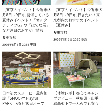
【東京のイベント】今週末(8
【東京のイベント】今週末(8
月8日～9日)に開催している
月8日～9日)に行きたい！東
夏休みイベント！「オルタ
京都内のおすすめイベント
ナティブG」や「はてな展」
【夏休み】
など注目のおでかけ情報
東京都
東京都
2026年8月6日 20:35
更新
2026年8月6日 20:55
更新
日本初のスヌーピー屋内施
【体験レポ】都心でキャン
設「SNOOPY Playful
プデビュー！秋葉原・山手
PARK」が8月10日オープ
線高架下で手ぶらでも安心