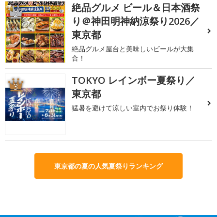
絶品グルメ ビール＆日本酒祭
2
り＠神田明神納涼祭り2026／
東京都
絶品グルメ屋台と美味しいビールが大集
合！
TOKYO レインボー夏祭り／
3
東京都
猛暑を避けて涼しい室内でお祭り体験！
東京都の夏の人気夏祭りランキング