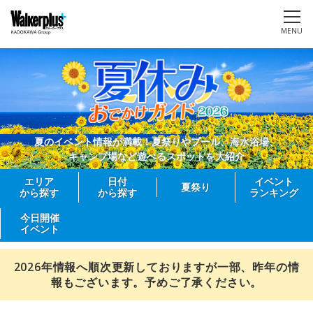
MENU
夏のイベント情報が満載！夏祭りやプール、海水浴場、
キャンプ場など遊べるスポットを大紹介
エリア
日付
イベント
夏祭り
から探す
から探す
ランキング
今日開催
イベント
2026年情報へ順次更新しておりますが一部、昨年の情
報もございます。予めご了承ください。