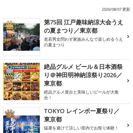
2026/08/07 更新
第75回 江戸趣味納涼大会うえ
1
の夏まつり／東京都
老若男女問わず家族みんなで楽しめるうえ
の夏まつり
絶品グルメ ビール＆日本酒祭
2
り＠神田明神納涼祭り2026／
東京都
絶品グルメ屋台と美味しいビールが大集
合！
TOKYO レインボー夏祭り／
3
東京都
猛暑を避けて涼しい室内でお祭り体験！