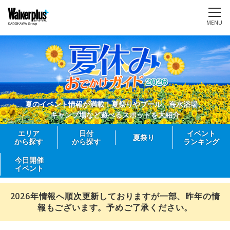
MENU
夏のイベント情報が満載！夏祭りやプール、海水浴場、
キャンプ場など遊べるスポットを大紹介
エリア
日付
イベント
夏祭り
から探す
から探す
ランキング
今日開催
イベント
2026年情報へ順次更新しておりますが一部、昨年の情
報もございます。予めご了承ください。