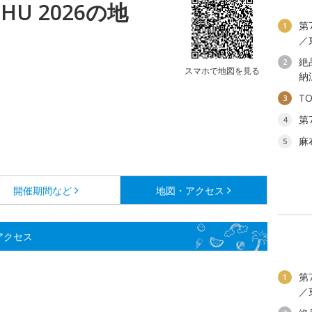
OCHU 2026の地
第
1
／
絶
2
スマホで地図を見る
納
T
3
第
4
麻
5
開催期間など
地図・アクセス
・アクセス
第
1
／