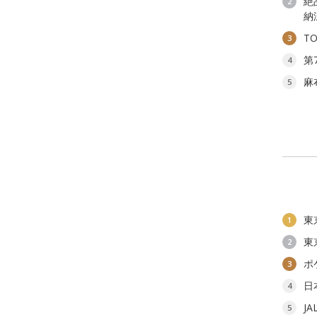
絶
2
納
T
3
第
4
麻
5
東
1
東
2
ポ
3
日
4
J
5