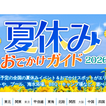
開催予定の全国の夏休みイベント＆おでかけスポットがエ
トや、プール、海水浴場、BBQ・キャンプ場など、遊べ
道
東北
関東
甲信越
東海
北陸
関西
中国
四国
東京
大阪