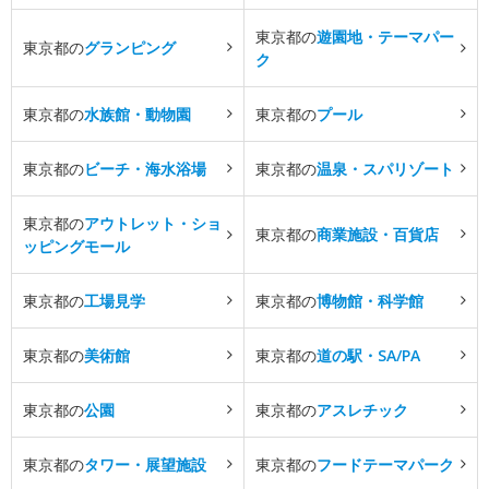
東京都の
遊園地・テーマパー
東京都の
グランピング
ク
東京都の
水族館・動物園
東京都の
プール
東京都の
ビーチ・海水浴場
東京都の
温泉・スパリゾート
東京都の
アウトレット・ショ
東京都の
商業施設・百貨店
ッピングモール
東京都の
工場見学
東京都の
博物館・科学館
東京都の
美術館
東京都の
道の駅・SA/PA
東京都の
公園
東京都の
アスレチック
東京都の
タワー・展望施設
東京都の
フードテーマパーク