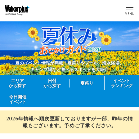
MENU
夏のイベント情報が満載！夏祭りやプール、海水浴場、
キャンプ場など遊べるスポットを大紹介
エリア
日付
イベント
夏祭り
から探す
から探す
ランキング
今日開催
イベント
2026年情報へ順次更新しておりますが一部、昨年の情
報もございます。予めご了承ください。