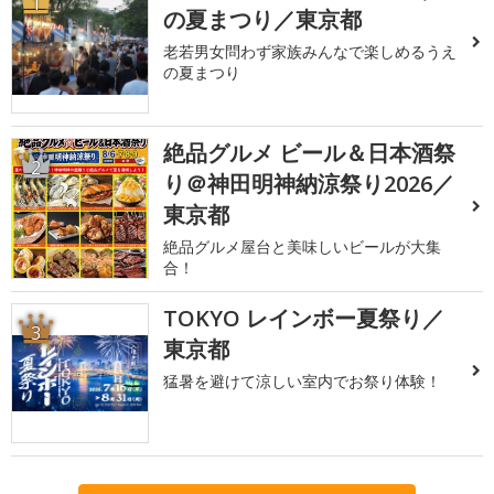
1
の夏まつり／東京都
老若男女問わず家族みんなで楽しめるうえ
の夏まつり
絶品グルメ ビール＆日本酒祭
2
り＠神田明神納涼祭り2026／
東京都
絶品グルメ屋台と美味しいビールが大集
合！
TOKYO レインボー夏祭り／
3
東京都
猛暑を避けて涼しい室内でお祭り体験！