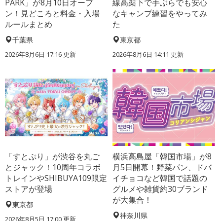
PARK」が8月10日オープ
線高架下で手ぶらでも安心
ン！見どころと料金・入場
なキャンプ練習をやってみ
ルールまとめ
た
千葉県
東京都
2026年8月6日 17:16
更新
2026年8月6日 14:11
更新
「すとぷり」が渋谷を丸ご
横浜高島屋「韓国市場」が8
とジャック！10周年コラボ
月5日開幕！野菜パン、ドバ
トレインやSHIBUYA109限定
イチョコなど韓国で話題の
ストアが登場
グルメや雑貨約30ブランド
が大集合！
東京都
神奈川県
2026年8月5日 17:00
更新