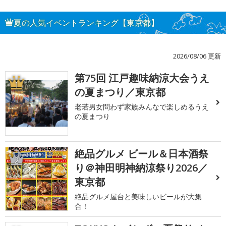
夏の人気イベントランキング【東京都】
2026/08/06 更新
第75回 江戸趣味納涼大会うえ
1
の夏まつり／東京都
老若男女問わず家族みんなで楽しめるうえ
の夏まつり
絶品グルメ ビール＆日本酒祭
2
り＠神田明神納涼祭り2026／
東京都
絶品グルメ屋台と美味しいビールが大集
合！