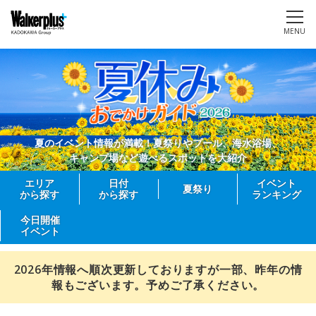
MENU
夏のイベント情報が満載！夏祭りやプール、海水浴場、
キャンプ場など遊べるスポットを大紹介
エリア
日付
イベント
夏祭り
から探す
から探す
ランキング
今日開催
イベント
2026年情報へ順次更新しておりますが一部、昨年の情
報もございます。予めご了承ください。