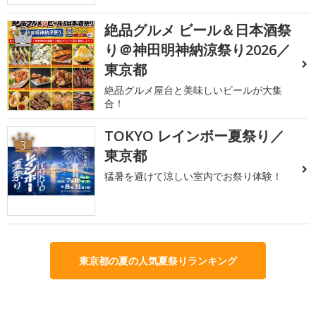
絶品グルメ ビール＆日本酒祭
2
り＠神田明神納涼祭り2026／
東京都
絶品グルメ屋台と美味しいビールが大集
合！
TOKYO レインボー夏祭り／
3
東京都
猛暑を避けて涼しい室内でお祭り体験！
東京都の夏の人気夏祭りランキング