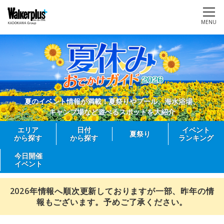
MENU
夏のイベント情報が満載！夏祭りやプール、海水浴場、
キャンプ場など遊べるスポットを大紹介
エリア
日付
イベント
夏祭り
から探す
から探す
ランキング
今日開催
イベント
2026年情報へ順次更新しておりますが一部、昨年の情
報もございます。予めご了承ください。