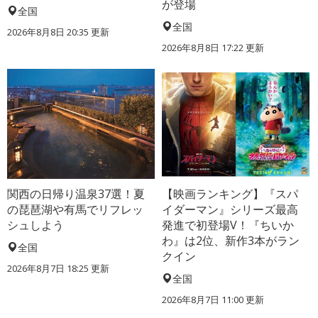
が登場
全国
全国
2026年8月8日 20:35
更新
2026年8月8日 17:22
更新
関西の日帰り温泉37選！夏
【映画ランキング】『スパ
の琵琶湖や有馬でリフレッ
イダーマン』シリーズ最高
シュしよう
発進で初登場V！『ちいか
わ』は2位、新作3本がラン
全国
クイン
2026年8月7日 18:25
更新
全国
2026年8月7日 11:00
更新