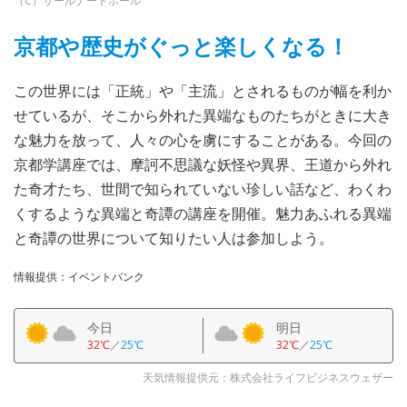
（C）サールナートホール
京都や歴史がぐっと楽しくなる！
この世界には「正統」や「主流」とされるものが幅を利か
せているが、そこから外れた異端なものたちがときに大き
な魅力を放って、人々の心を虜にすることがある。今回の
京都学講座では、摩訶不思議な妖怪や異界、王道から外れ
た奇才たち、世間で知られていない珍しい話など、わくわ
くするような異端と奇譚の講座を開催。魅力あふれる異端
と奇譚の世界について知りたい人は参加しよう。
情報提供：イベントバンク
今日
明日
32℃
／
25℃
32℃
／
25℃
天気情報提供元：株式会社ライフビジネスウェザー