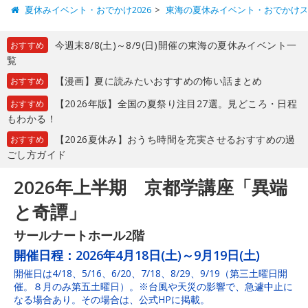
夏休みイベント・おでかけ2026
東海の夏休みイベント・おでかけ
今週末8/8(土)～8/9(日)開催の東海の夏休みイベント一
おすすめ
覧
【漫画】夏に読みたいおすすめの怖い話まとめ
おすすめ
【2026年版】全国の夏祭り注目27選。見どころ・日程
おすすめ
もわかる！
【2026夏休み】おうち時間を充実させるおすすめの過
おすすめ
ごし方ガイド
2026年上半期 京都学講座「異端
と奇譚」
サールナートホール2階
開催日程：
2026年4月18日(土)～9月19日(土)
開催日は4/18、5/16、6/20、7/18、8/29、9/19（第三土曜日開
催。８月のみ第五土曜日）。※台風や天災の影響で、急遽中止に
なる場合あり。その場合は、公式HPに掲載。