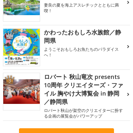
妻良の夏を海上アスレチックとともに満
喫！
かわったおもしろ水族館／静
2
岡県
ようこそおもしろお魚たちのパラダイス
へ！
ロバート 秋山竜次 presents
3
10周年 クリエイターズ・ファ
イル 胸やけ大博覧会 in 静岡
／静岡県
ロバート秋山が架空のクリエイターに扮す
る企画の展覧会がパワーアップ