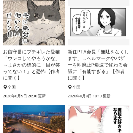
お留守番にブチギレた愛猫
新任PTA会長「無駄をなくし
「ウンコしてやろうかな」
ます」→ベルマークやバザ
→まさかの標的に「目が笑
ーを即廃止!?爆速で終わる会
ってない！」と恐怖【作者
議に「有能すぎる」【作者
に聞く】
に聞く】
全国
全国
2026年8月9日 20:30
更新
2026年8月9日 18:13
更新