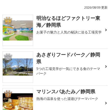
2026/08/09 更新
明治なるほどファクトリー東
1
海／静岡県
お菓子の魅力と人気の秘訣に迫る工場見学
あさぎりフードパーク／静岡
2
県
5つの工場見学が一気にできる食のテーマ
パーク
マリンスパあたみ／静岡県
3
熱海の温泉を使った湯遊びテーマパーク