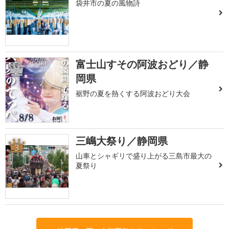
袋井市の夏の風物詩
富士山すその阿波おどり／静
2
岡県
裾野の夏を熱くする阿波おどり大会
三嶋大祭り／静岡県
3
山車とシャギリで盛り上がる三島市最大の
夏祭り