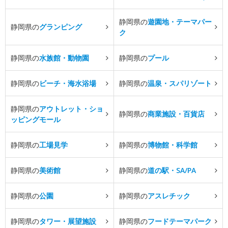
静岡県の
遊園地・テーマパー
静岡県の
グランピング
ク
静岡県の
水族館・動物園
静岡県の
プール
静岡県の
ビーチ・海水浴場
静岡県の
温泉・スパリゾート
静岡県の
アウトレット・ショ
静岡県の
商業施設・百貨店
ッピングモール
静岡県の
工場見学
静岡県の
博物館・科学館
静岡県の
美術館
静岡県の
道の駅・SA/PA
静岡県の
公園
静岡県の
アスレチック
静岡県の
タワー・展望施設
静岡県の
フードテーマパーク