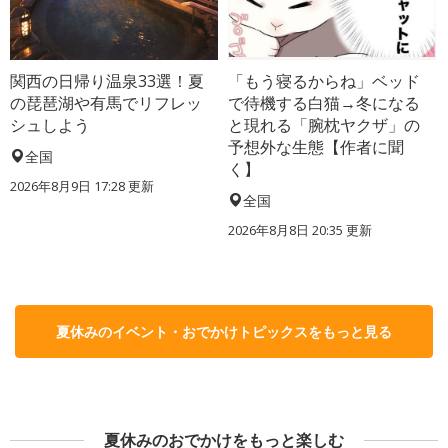
関西の日帰り温泉33選！夏
「もう寝るからね」ベッド
の琵琶湖や有馬でリフレッ
で待機する白猫→冬になる
シュしよう
と現れる「腕枕ヤクザ」の
予想外な生態【作者に聞
全国
く】
2026年8月9日 17:28
更新
全国
2026年8月8日 20:35
更新
夏休みのイベント・おでかけトピックスをもっと見る
夏休みのおでかけをもっと楽しむ