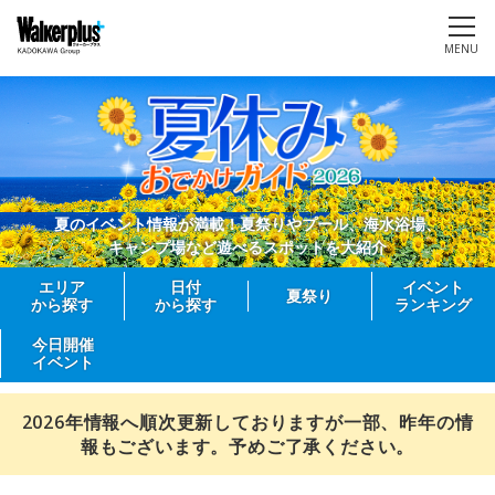
MENU
夏のイベント情報が満載！夏祭りやプール、海水浴場、
キャンプ場など遊べるスポットを大紹介
エリア
日付
イベント
夏祭り
から探す
から探す
ランキング
今日開催
イベント
2026年情報へ順次更新しておりますが一部、昨年の情
報もございます。予めご了承ください。