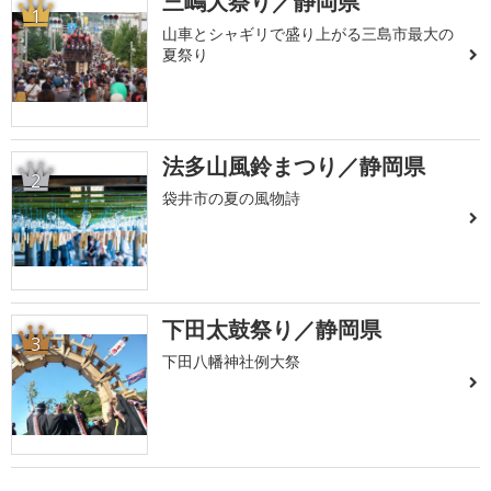
三嶋大祭り／静岡県
1
山車とシャギリで盛り上がる三島市最大の
夏祭り
法多山風鈴まつり／静岡県
2
袋井市の夏の風物詩
下田太鼓祭り／静岡県
3
下田八幡神社例大祭