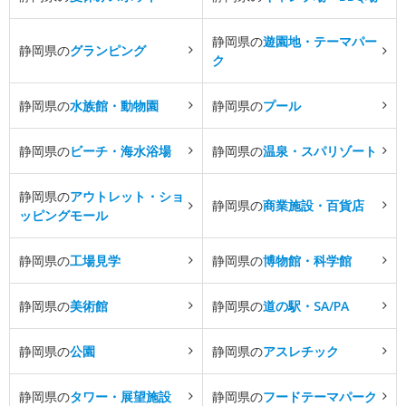
静岡県の
遊園地・テーマパー
静岡県の
グランピング
ク
静岡県の
水族館・動物園
静岡県の
プール
静岡県の
ビーチ・海水浴場
静岡県の
温泉・スパリゾート
静岡県の
アウトレット・ショ
静岡県の
商業施設・百貨店
ッピングモール
静岡県の
工場見学
静岡県の
博物館・科学館
静岡県の
美術館
静岡県の
道の駅・SA/PA
静岡県の
公園
静岡県の
アスレチック
静岡県の
タワー・展望施設
静岡県の
フードテーマパーク