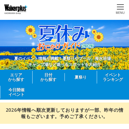
MENU
夏のイベント情報が満載！夏祭りやプール、海水浴場、
キャンプ場など遊べるスポットを大紹介
エリア
日付
イベント
夏祭り
から探す
から探す
ランキング
今日開催
イベント
2026年情報へ順次更新しておりますが一部、昨年の情
報もございます。予めご了承ください。