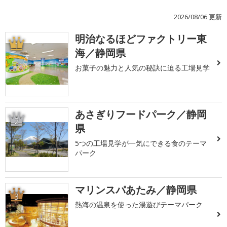
2026/08/06 更新
明治なるほどファクトリー東
1
海／静岡県
お菓子の魅力と人気の秘訣に迫る工場見学
あさぎりフードパーク／静岡
2
県
5つの工場見学が一気にできる食のテーマ
パーク
マリンスパあたみ／静岡県
3
熱海の温泉を使った湯遊びテーマパーク